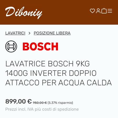
Passa al contenuto principale
Hai 0 artico
Il car
LAVATRICI
POSIZIONE LIBERA
LAVATRICE BOSCH 9KG
1400G INVERTER DOPPIO
ATTACCO PER ACQUA CALDA
Prezzo di vendita:
899,00 €
Prezzo normale:
950,00 €
(5.37% risparmio)
Prezzi incl. IVA più costi di spedizione