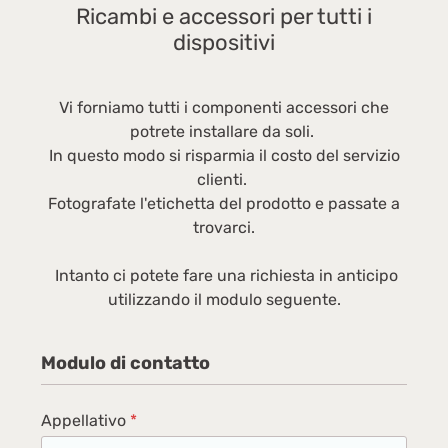
energetica A; Scala di efficienza energetica da
S
Ricambi e accessori per tutti i
A a G; Consumo energetico per 100 cicli: 44
B
dispositivi
kWh Pulizia: 0,44 kWh Consumo d'acqua per
l
ciclo: 43 l Consumo energetico (standby): 0,5
fr
W Consumo energetico (spento): 0,5 W Tensione
(
Vi forniamo tutti i componenti accessori che
di ingresso CA: 230 V; Frequenza di ingresso
W
potrete installare da soli.
CA: 50 Hz; Corrente: 10 A Indice di efficienza
S
In questo modo si risparmia il costo del servizio
energetica (EEI): 51,5 Indice di efficienza di
6
clienti.
lavaggio (UE 2017/1369): 1,03 Peso e
in
Fotografate l'etichetta del prodotto e passate a
dimensioni: Larghezza: 600 mm Profondità: 496
Sì
trovarci.
mm Altezza: 845 mm Peso: 62000 gScheda
tecnica
Intanto ci potete fare una richiesta in anticipo
utilizzando il modulo seguente.
Modulo di contatto
Appellativo
*