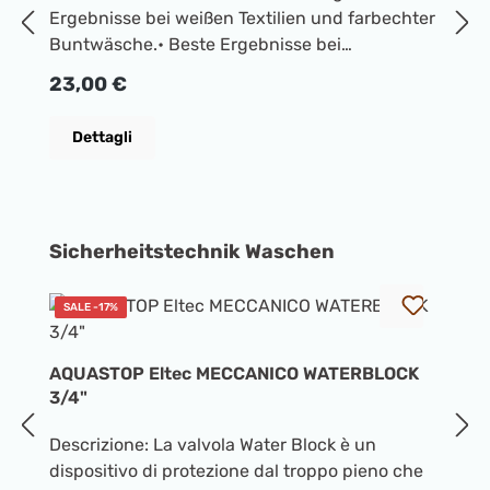
Ergebnisse bei weißen Textilien und farbechter
De
Buntwäsche.• Beste Ergebnisse bei
pe
20/30/40/60/95 °C • Strahlend weiß dank
Prezzo normale:
23,00 €
la
kraftvoller Formel mit Aktivsauerstoff •
ci
Exzellente Fleckenentfernung auch bei
P
1
Dettagli
ri
niedrigen Temperaturen • Einfach perfekt
ga
waschen. Mit Miele.
fo
l
Salta la galleria dei prodotti
Sicherheitstechnik Waschen
SALE -17%
R
d
AQUASTOP Eltec MECCANICO WATERBLOCK
I
3/4"
al
Descrizione: La valvola Water Block è un
d
dispositivo di protezione dal troppo pieno che
l
P
4