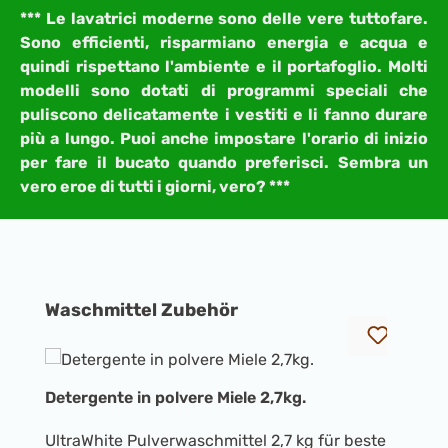
*** Le lavatrici moderne sono delle vere tuttofare.
Sono efficienti, risparmiano energia e acqua e
quindi rispettano l'ambiente e il portafoglio. Molti
modelli sono dotati di programmi speciali che
puliscono delicatamente i vestiti e li fanno durare
più a lungo. Puoi anche impostare l'orario di inizio
per fare il bucato quando preferisci. Sembra un
vero eroe di tutti i giorni, vero? ***
Salta la galleria dei prodotti
Waschmittel Zubehör
Detergente in polvere Miele 2,7kg.
Di
UltraWhite Pulverwaschmittel 2,7 kg für beste
la