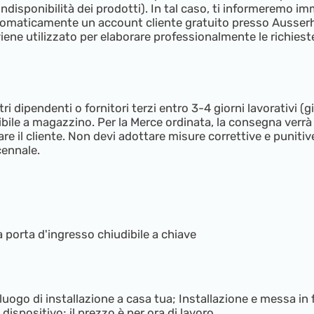
i indisponibilità dei prodotti). In tal caso, ti informeremo
automaticamente un account cliente gratuito presso Ausserho
iene utilizzato per elaborare professionalmente le richieste 
ipendenti o fornitori terzi entro 3-4 giorni lavorativi (gio
bile a magazzino. Per la Merce ordinata, la consegna verrà 
re il cliente. Non devi adottare misure correttive e punitiv
cennale.
porta d'ingresso chiudibile a chiave
ogo di installazione a casa tua; Installazione e messa in f
ispositivo; il prezzo è per ora di lavoro.