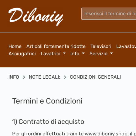
sa al contenuto principale
Salta alla ricerca
Passa alla navigazione principale
Home
Articoli fortemente ridotte
Televisori
Lavastov
Asciugatrici
Lavatrici
Info
Servizio
INFO
NOTE LEGALI:
CONDIZIONI GENERALI
Termini e Condizioni
1) Contratto di acquisto
Per gli ordini effettuati tramite www.diboniy.shop, il 