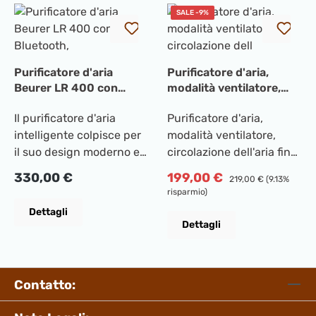
SALE -9%
Purificatore d'aria
Purificatore d'aria,
Beurer LR 400 con
modalità ventilatore,
Bluetooth,
circolazione dell
Il purificatore d'aria
Purificatore d'aria,
intelligente colpisce per
modalità ventilatore,
il suo design moderno e
circolazione dell'aria fino
le sue prestazioni
a 86,3 m³/h, 9 livelli di
Prezzo normale:
Prezzo di vendita:
330,00 €
199,00 €
Prezzo normale:
219,00 €
(9.13%
elevate. La sua forma
potenza, emissione di
risparmio)
aspirapolline, polvere
rumore: 58 db [A] in
Dettagli
domestica, peli di
modalità minima, timer,
Dettagli
animali, odori, vari batteri
utilizzabile con iPhone,
e virus dall'ambiente
smartphone, compatibile
circostante e li filtra
con Amazon Alexa,
Contatto:
dall'aria. Potete rilassarvi
Google Assistant,
mentre il purificatore
controllabile tramite app,