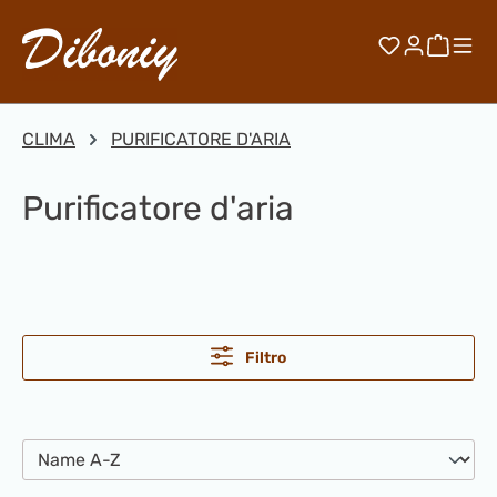
Passa al contenuto principale
Hai 0 artico
Il car
CLIMA
PURIFICATORE D'ARIA
Purificatore d'aria
Filtro