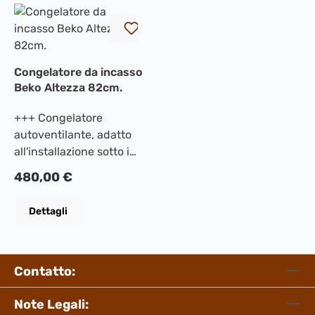
Congelatore da incasso
Beko Altezza 82cm.
+++ Congelatore
autoventilante, adatto
all'installazione sotto i
piani di lavoro
Prezzo normale:
480,00 €
+++CaratteristicheInstall
azione di porta
Dettagli
fissaTipologia di
congelatore:VerticaleRu
morosità (Db):35Nuova
Classe efficienza
Contatto:
energetica:FClasse
emissione
Note Legali: