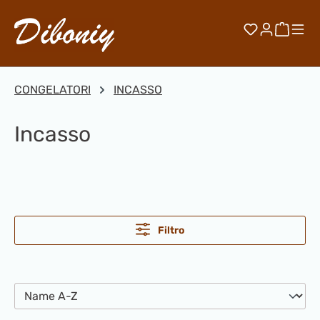
Passa al contenuto principale
Hai 0 artico
Il car
CONGELATORI
INCASSO
Incasso
Filtro