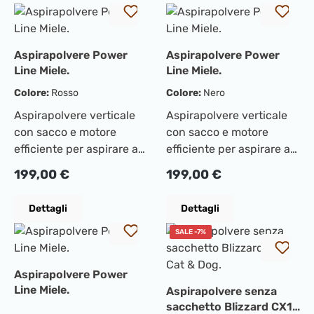
Aspirapolvere Power
Aspirapolvere Power
Line Miele.
Line Miele.
Colore:
Rosso
Colore:
Nero
Aspirapolvere verticale
Aspirapolvere verticale
con sacco e motore
con sacco e motore
efficiente per aspirare a
efficiente per aspirare a
risparmio
risparmio
Prezzo normale:
Prezzo normale:
199,00 €
199,00 €
energetico. Massima
energetico. Massima
potenza di
potenza di
Dettagli
Dettagli
aspirazione890 W
aspirazione890 W
Versatile - bocchetta
Versatile - bocchetta
SALE -7%
universale per
universale per
pavimenti Aspirazione
pavimenti Aspirazione
Aspirapolvere Power
senza fatica di aree più
senza fatica di aree più
Line Miele.
Aspirapolvere senza
ampie grazie al raggio
ampie grazie al raggio
sacchetto Blizzard CX1