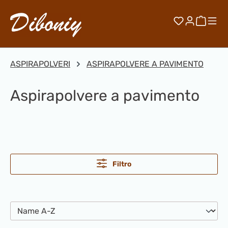
Passa al contenuto principale
Hai 0 artico
Il car
ASPIRAPOLVERI
ASPIRAPOLVERE A PAVIMENTO
Aspirapolvere a pavimento
Filtro