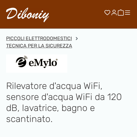
Passa al contenuto principale
Hai 0 artico
Il car
PICCOLI ELETTRODOMESTICI
TECNICA PER LA SICUREZZA
Rilevatore d'acqua WiFi,
sensore d'acqua WiFi da 120
dB, lavatrice, bagno e
scantinato.