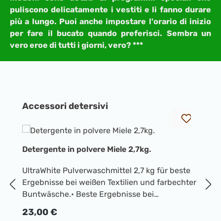
puliscono delicatamente i vestiti e li fanno durare
più a lungo. Puoi anche impostare l'orario di inizio
per fare il bucato quando preferisci. Sembra un
vero eroe di tutti i giorni, vero? ***
Salta la galleria dei prodotti
Accessori detersivi
Detergente in polvere Miele 2,7kg.
Di
UltraWhite Pulverwaschmittel 2,7 kg für beste
la
Ergebnisse bei weißen Textilien und farbechter
De
Buntwäsche.• Beste Ergebnisse bei
pe
20/30/40/60/95 °C • Strahlend weiß dank
Prezzo normale:
23,00 €
la
kraftvoller Formel mit Aktivsauerstoff •