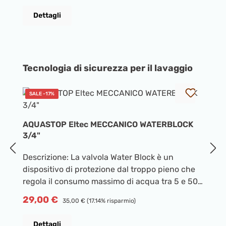
ci
Exzellente Fleckenentfernung auch bei
P
1
Dettagli
ri
niedrigen Temperaturen • Einfach perfekt
ga
waschen. Mit Miele.
fo
l
Salta la galleria dei prodotti
Tecnologia di sicurezza per il lavaggio
SALE -17%
R
d
AQUASTOP Eltec MECCANICO WATERBLOCK
I
3/4"
al
Descrizione: La valvola Water Block è un
d
dispositivo di protezione dal troppo pieno che
l
P
4
regola il consumo massimo di acqua tra 5 e 50
un
litri. La sua funzione è quella di misurare il
l'
Prezzo di vendita:
29,00 €
Prezzo normale:
35,00 €
(17.14% risparmio)
numero di litri d'acqua che la attraversano. Se
q
questa quantità supera il valore impostato, il
d
Dettagli