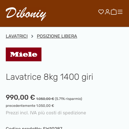
Passa al contenuto principale
Hai 0 artico
Il car
LAVATRICI
POSIZIONE LIBERA
Lavatrice 8kg 1400 giri
Prezzo di vendita:
990,00 €
Prezzo normale:
1.050,00 €
(5.71% risparmio)
precedentemente 1.050,00 €
Prezzi incl. IVA più costi di spedizione
Codice prodotto:
SW10287