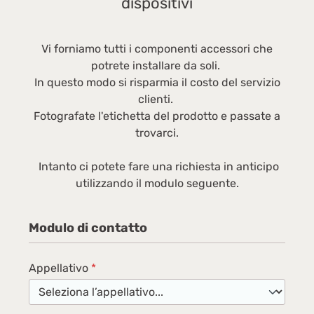
dispositivi
vi
Qu
un
Vi forniamo tutti i componenti accessori che
d'
potrete installare da soli.
do
In questo modo si risparmia il costo del servizio
ba
clienti.
de
Fotografate l'etichetta del prodotto e passate a
di
trovarci.
ne
pr
Intanto ci potete fare una richiesta in anticipo
utilizzando il modulo seguente.
Modulo di contatto
Appellativo
*