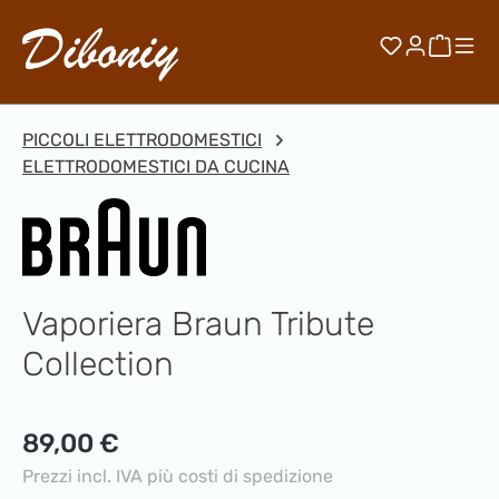
Passa al contenuto principale
Hai 0 artico
Il car
PICCOLI ELETTRODOMESTICI
ELETTRODOMESTICI DA CUCINA
Vaporiera Braun Tribute
Collection
Prezzo normale:
89,00 €
Prezzi incl. IVA più costi di spedizione