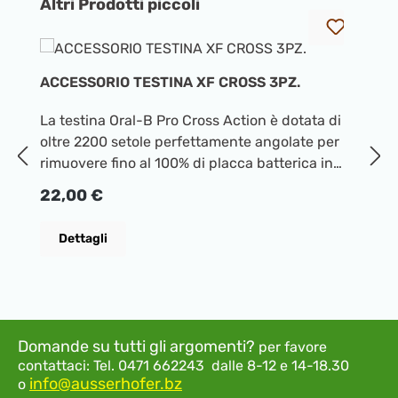
Salta la galleria dei prodotti
Altri Prodotti piccoli
ACCESSORIO TESTINA XF CROSS 3PZ.
A
La testina Oral-B Pro Cross Action è dotata di
Af
oltre 2200 setole perfettamente angolate per
su
rimuovere fino al 100% di placca batterica in
sp
più, per denti più puliti e gengive più sane
a
Prezzo normale:
P
22,00 €
2
rispetto ad uno spazzolino manuale. Le testine
a
Oral-B originali sono progettate con nuove
s
Dettagli
setole a X che permettono di raggiungere le
bl
aree più difficili dove le testine tonde non
p
riescono ad arrivare. L’indicatore di utilizzo
i
della testina fa passare le setole dal verde al
pi
giallo mostrandoti quando cambiarle per una
s
Domande su tutti gli argomenti?
per favore
pulizia efficace al 100%.Compatibile con tutti gli
d
contattaci:
Tel. 0471 662243 dalle 8-12 e 14-18.30
spazzolini elettrici ricaricabili Oral-B, tranne iO
Mo
info@ausserhofer.bz
o
e Pulsonic.
m