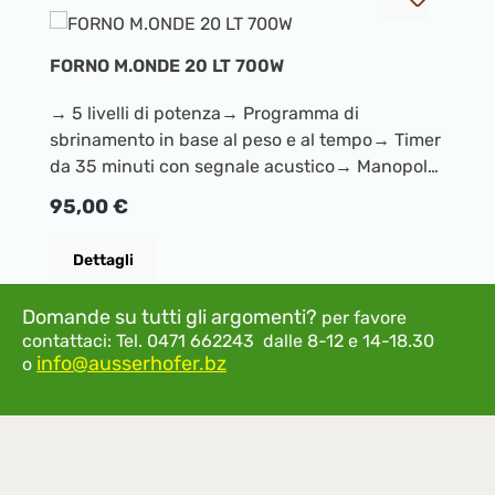
FORNO M.ONDE 20 LT 700W
→ 5 livelli di potenza→ Programma di
sbrinamento in base al peso e al tempo→ Timer
da 35 minuti con segnale acustico→ Manopola
rotante con elementi cromati→ Corpo con
Prezzo normale:
95,00 €
verniciatura resistente alle alte
temperaturePotenza: 700
Dettagli
wattColore/Materiale:
Bianco/Plastica/MetalloDimensioni imballo:
Domande su tutti gli argomenti?
per favore
49,0 x 38,2 x 29,5 cmPeso lordo imballo incluso:
contattaci:
Tel. 0471 662243 dalle 8-12 e 14-18.30
11,22 kgDimensioni prodotto: 44,0 x 34,5 x 26,0
info@ausserhofer.bz
o
cmPeso netto: 10,14 kgAltre caratteristiche:-
Spegnimento automatico- Capacità: 20 litri-
Timer- Livelli di potenza: 5- Programmi: 1