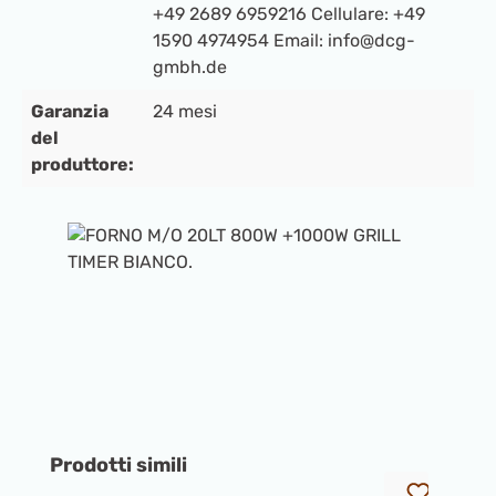
+49 2689 6959216 Cellulare: +49
1590 4974954 Email: info@dcg-
gmbh.de
Garanzia
24 mesi
del
produttore:
Salta la galleria di immagini
Salta la galleria dei prodotti
Prodotti simili