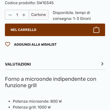
Codice prodotto:
SW10345
Quantità del prodotto: inserisci la quantità
Disponibile, tempi di
Cartone
consegna: 1-3 Gironi
NEL CARRELLO
AGGIUNGI ALLA WISHLIST
VALUTAZIONI
Forno a microonde indipendente con
funzione grill
Potenza microonde: 800 W
Potenza grill: 1000 W