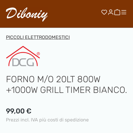
Passa al contenuto principale
Hai 0 artico
Il car
PICCOLI ELETTRODOMESTICI
FORNO M/O 20LT 800W
+1000W GRILL TIMER BIANCO.
Prezzo normale:
99,00 €
Prezzi incl. IVA più costi di spedizione