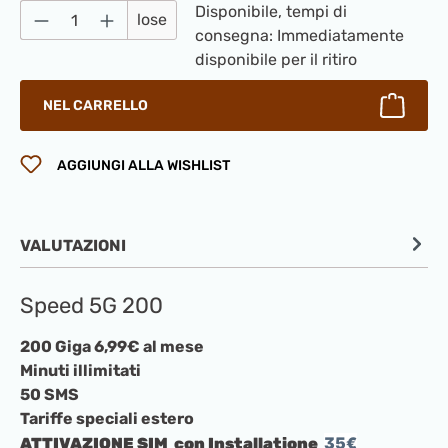
Quantità del prodotto: inserisci la quantità
Disponibile, tempi di
lose
consegna: Immediatamente
disponibile per il ritiro
NEL CARRELLO
AGGIUNGI ALLA WISHLIST
VALUTAZIONI
Speed 5G 200
200 Giga 6,99€ al mese
Minuti illimitati
50 SMS
Tariffe speciali estero
35€
ATTIVAZIONE SIM con Installatione