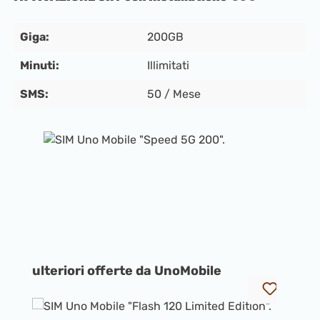
Giga:
200GB
Minuti:
Illimitati
SMS:
50 / Mese
Salta la galleria di immagini
Salta la galleria dei prodotti
ulteriori offerte da UnoMobile