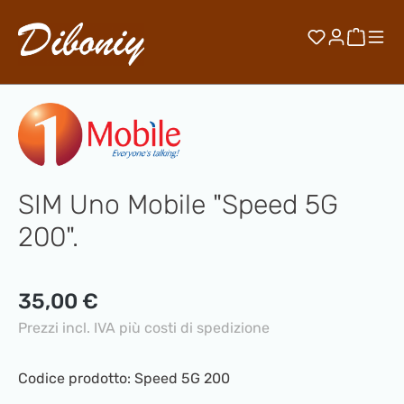
Passa al contenuto principale
Hai 0 artico
Il car
SIM Uno Mobile "Speed 5G
200".
Prezzo normale:
35,00 €
Prezzi incl. IVA più costi di spedizione
Codice prodotto:
Speed 5G 200