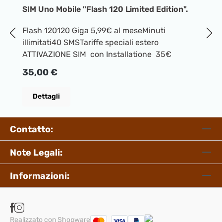
SIM Uno Mobile "Flash 120 Limited Edition".
S
Flash 120120 Giga 5,99€ al meseMinuti
S
illimitati40 SMSTariffe speciali estero
il
ATTIVAZIONE SIM con Installatione 35€
A
Prezzo normale:
P
35,00 €
3
Dettagli
Contatto:
Note Legali:
Informazioni:
Realizzato con Shopware