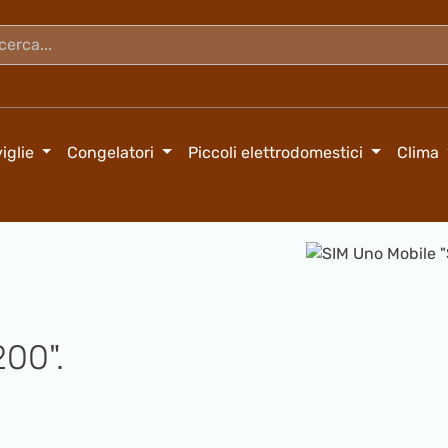
iglie
Congelatori
Piccoli elettrodomestici
Clima
Salta la galleria di immagini
00".