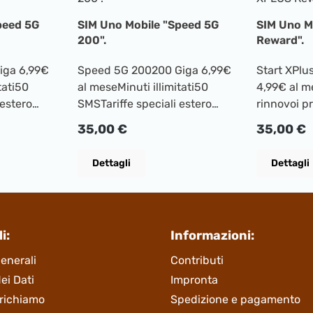
peed 5G
SIM Uno Mobile "Speed 5G
SIM Uno M
200".
Reward".
iga 6,99€
Speed 5G 200200 Giga 6,99€
Start XPl
tati50
al meseMinuti illimitati50
4,99€ al m
 estero
SMSTariffe speciali estero
rinnovoi p
con
ATTIVAZIONE SIM con
20GBMinuti
Prezzo normale:
Prezzo no
35,00 €
35,00 €
Installatione 35€
SMSTariffe
ATTIVAZIO
Dettagli
Dettagli
Installati
i:
Informazioni:
enerali
Contributi
ei Dati
Impronta
i richiamo
Spedizione e pagamento