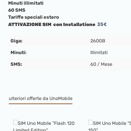
Minuti illimitati
60 SMS
Tariffe speciali estero
35€
ATTIVAZIONE SIM con Installatione
Giga:
260GB
Minuti:
Illimitati
SMS:
60 / Mese
ulteriori offerte da UnoMobile
Salta la galleria dei prodotti