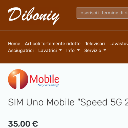
sa al contenuto principale
Salta alla ricerca
Passa alla navigazione principale
Home
Articoli fortemente ridotte
Televisori
Lavastov
Asciugatrici
Lavatrici
Info
Servizio
SIM Uno Mobile "Speed 5G 2
Prezzo normale:
35,00 €