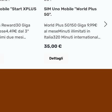
S
obile "Start XPLUS
SIM Uno Mobile "World Plus
X
5G".
m
us Reward30 Giga
World Plus 5G150 Giga 9,99€
S
ese4,49€ dal 3°
al meseMinuti illimitati in
I
P
3
rimi due mesi
Italia320 Minuti internationali
 illimitati30
da ItaliaATTIVAZIONE SIM con
rmale:
Prezzo normale:
35,00 €
 speciali estero
Installatione 35€
NE SIM con
Dettagli
one 35€