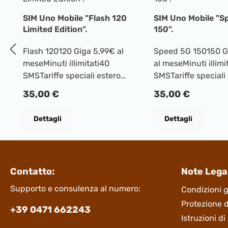
SIM Uno Mobile "Flash 120
SIM Uno Mobile "S
Limited Edition".
150".
Flash 120120 Giga 5,99€ al
Speed 5G 150150 G
meseMinuti illimitati40
al meseMinuti illimi
SMSTariffe speciali estero
SMSTariffe speciali
ATTIVAZIONE SIM con
ATTIVAZIONE SIM 
Prezzo normale:
Prezzo normale:
35,00 €
35,00 €
Installatione 35€
Installatione 35€
Dettagli
Dettagli
Contatto:
Note Legal
Supporto e consulenza al numero:
Condizioni g
Protezione d
+39 0471 662243
Istruzioni d