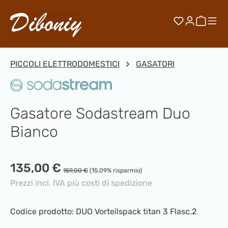
Passa al contenuto principale
Hai 0 artico
Il car
PICCOLI ELETTRODOMESTICI
GASATORI
Gasatore Sodastream Duo
Bianco
Prezzo di vendita:
135,00 €
Prezzo normale:
159,00 €
(15.09% risparmio)
Prezzi incl. IVA più costi di spedizione
Codice prodotto:
DUO Vorteilspack titan 3 Flasc.2