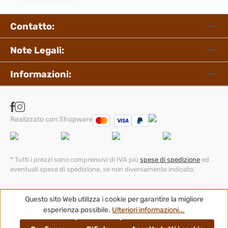
CARATTERISTICHE Livello di gasatura
personalizzabile Bottiglia: PET lavabile in
Contatto:
lavastoviglie da 1 litro 1 Cilindro Gas CO2 con
nuovo attacco rapido Linea compatta ed
Note Legali:
elegante Gasatore ideale per chi vuole
cominciare la sua esperienza con un modello
Informazioni:
semplice e di facile utilizzo e per avere uno
oggetto di design minimale e compatto, in
grado di aggiungere un tocco di classe alla tua
Realizzato con Shopware
cucina.
* Tutti i prezzi sono comprensivi di IVA più
spese di spedizione
ed
eventuali spese di spedizione, se non diversamente indicato.
Questo sito Web utilizza i cookie per garantire la migliore
esperienza possibile.
Ulteriori informazioni...