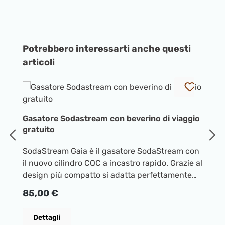
Salta la galleria dei prodotti
Potrebbero interessarti anche questi
articoli
Gasatore Sodastream con beverino di viaggio
G
gratuito
m
SodaStream Gaia è il gasatore SodaStream con
G
il nuovo cilindro CQC a incastro rapido. Grazie al
pe
design più compatto si adatta perfettamente
fr
ad ogni cucina. Dotato di bottiglia in PET
ve
Prezzo normale:
P
85,00 €
1
lavabile in lavastoviglie con aggancio ad
la
avvitamento. ATTENZIONE: compatibile solo
Dettagli
con il nuovo cilindro "rosa" ad incastro rapido