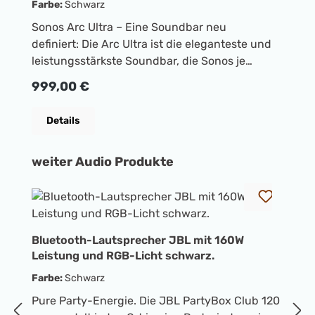
Farbe:
Schwarz
F
Sonos Arc Ultra – Eine Soundbar neu
S
definiert: Die Arc Ultra ist die eleganteste und
de
leistungsstärkste Soundbar, die Sonos je
l
entwickelt hat. Ihre neue Akustikarchitektur mit
en
Regulärer Preis:
R
999,00 €
9
14 von Sonos entwickelten Treibern und
1
fortschrittlichen Technologien wie Sound
f
Details
Motion sorgt für raumfüllenden Klang und
M
positioniert ihn präzise um Sie herum – für ein
po
Produktgalerie überspringen
weiter Audio Produkte
außergewöhnliches Entertainment-
a
Erlebnis. Noch immersiverer Klang: Sound
E
Motion zählt zu den bedeutendsten
M
B
Innovationen der Audiotechnologie der letzten
I
L
100 Jahre und vereint beispiellose Leistung in
1
Bluetooth-Lautsprecher JBL mit 160W
F
einem unglaublich dünnen, kompakten und
e
Leistung und RGB-Licht schwarz.
eleganten Gehäuse. Das Ergebnis: ein klarerer,
e
P
Farbe:
Schwarz
satterer und ausgewogenerer Klang als je
s
ve
zuvor für eine so schlanke Soundbar. Eine neue
z
Pure Party-Energie. Die JBL PartyBox Club 120
di
Klangdimension: Mit Dolby Atmos liefert die Arc
K