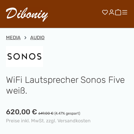
Zum Hauptinhalt springen
Du hast 0 
Waren
MEDIA
AUDIO
WiFi Lautsprecher Sonos Five
weiß.
Verkaufspreis:
620,00 €
Regulärer Preis:
649,00 €
(4.47% gespart)
Preise inkl. MwSt. zzgl. Versandkosten