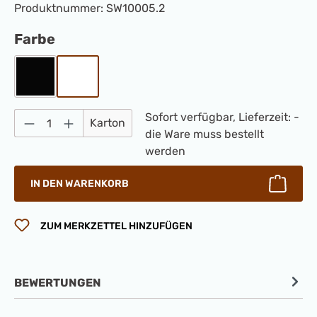
Produktnummer:
SW10005.2
auswählen
Farbe
Schwarz
Weiß
Produkt Anzahl: Gib den gewünschten Wert 
Sofort verfügbar, Lieferzeit: -
Karton
die Ware muss bestellt
werden
IN DEN WARENKORB
ZUM MERKZETTEL HINZUFÜGEN
BEWERTUNGEN