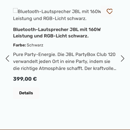
Bluetooth-Lautsprecher JBL mit 160W
B
Leistung und RGB-Licht schwarz.
L
Farbe:
Schwarz
F
Pure Party-Energie. Die JBL PartyBox Club 120
P
verwandelt jeden Ort in eine Party, indem sie
ve
die richtige Atmosphäre schafft. Der kraftvolle
di
JBL Pro Sound umhüllt die Umgebung,
J
Regulärer Preis:
R
399,00 €
3
während eine bezaubernde adaptive
w
Lichtshow im Sternennachtstil Lichtpfade und
L
Details
Stroboskopeffekte erzeugt, die sich mit dem
S
Takt der Musik synchronisieren.Koppeln Sie
T
sofort jedes Bluetooth-Gerät und streamen Sie
s
Ihre Lieblingsplaylist oder nutzen Sie die
Ih
Mikrofon- und Gitarreneingänge, um Ihre Musik
M