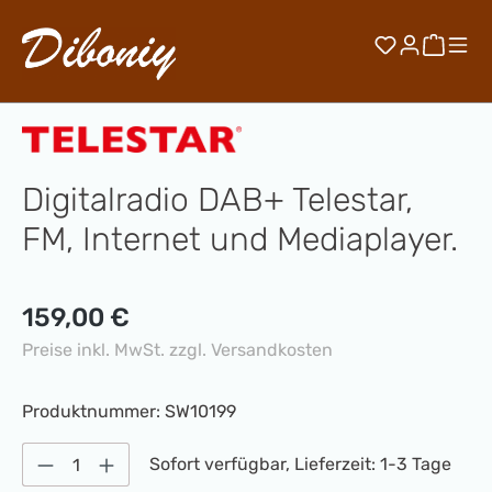
Zum Hauptinhalt springen
Du hast 0 
Waren
Digitalradio DAB+ Telestar,
FM, Internet und Mediaplayer.
Regulärer Preis:
159,00 €
Preise inkl. MwSt. zzgl. Versandkosten
Produktnummer:
SW10199
Produkt Anzahl: Gib den gewünschten Wert 
Sofort verfügbar, Lieferzeit: 1-3 Tage