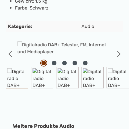
Gewicht: 1,5 kg
Farbe: Schwarz
Kategorie:
Audio
Bildergalerie überspringen
Produktgalerie überspringen
Weitere Produkte Audio