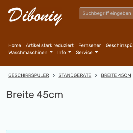
m Hauptinhalt springen
Zur Suche springen
Zur Hauptnavigation springen
Home
Artikel stark reduziert
Fernseher
Geschirrspü
Waschmaschinen
Info
Service
GESCHIRRSPÜLER
STANDGERÄTE
BREITE 45CM
Breite 45cm