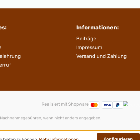
es:
Informationen:
Beiträge
z
Impressum
belehrung
Versand und Zahlung
erruf
Realisiert mit Shopware
 Nachnahmegebühren, wenn nicht anders angegeben.
Konfigurieren
g bieten zu können.
Mehr Informationen ...