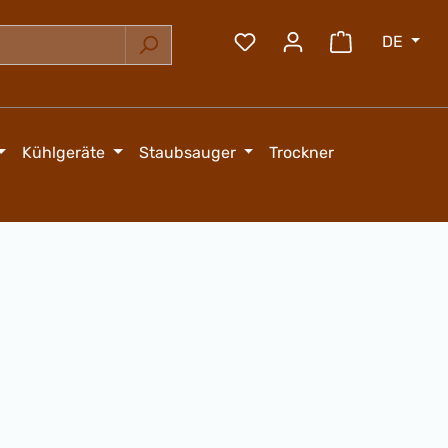
DE
Du hast 0 Produkte auf 
Warenkorb e
Kühlgeräte
Staubsauger
Trockner