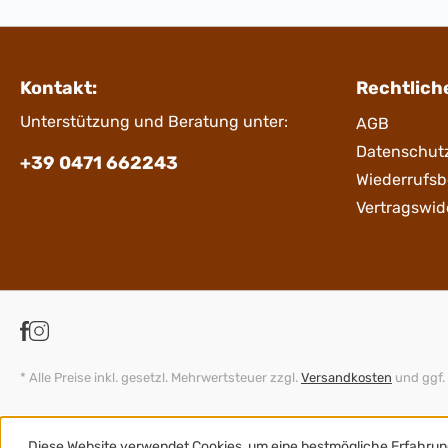
Breite (cm) 59.5 Tiefe (cm) 54.5 Höhe (cm) 82.0
Kontakt:
Rechtlich
Unterstützung und Beratung unter:
AGB
Datenschut
+39 0471 662243
Wiederrufs
Vertragswid
* Alle Preise inkl. gesetzl. Mehrwertsteuer zzgl.
Versandkosten
und ggf.
Diese Website verwendet Cookies, um eine bestmögliche Erfahrun