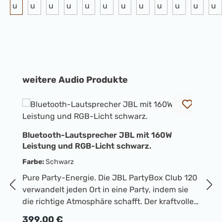
Produktgalerie überspringen
weitere Audio Produkte
Bluetooth-Lautsprecher JBL mit 160W
B
Leistung und RGB-Licht schwarz.
L
Farbe:
Schwarz
F
Pure Party-Energie. Die JBL PartyBox Club 120
P
verwandelt jeden Ort in eine Party, indem sie
ve
die richtige Atmosphäre schafft. Der kraftvolle
di
JBL Pro Sound umhüllt die Umgebung,
J
Regulärer Preis:
R
399,00 €
3