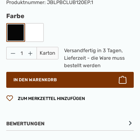
Produktnummer:
JBLPBCLUB120EP.1
auswählen
Farbe
Schwarz
Weiß
Produkt Anzahl: Gib den gewünschten Wert 
Versandfertig in 3 Tagen,
Karton
Lieferzeit - die Ware muss
bestellt werden
IN DEN WARENKORB
ZUM MERKZETTEL HINZUFÜGEN
BEWERTUNGEN