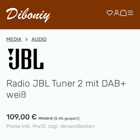
Zum Hauptinhalt springen
Du hast 0 
Waren
MEDIA
AUDIO
Radio JBL Tuner 2 mit DAB+
weiß
Verkaufspreis:
109,00 €
Regulärer Preis:
119,00 €
(8.4% gespart)
Preise inkl. MwSt. zzgl. Versandkosten