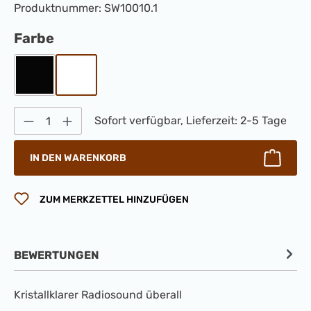
Produktnummer:
SW10010.1
auswählen
Farbe
Schwarz
Weiß
Produkt Anzahl: Gib den gewünschten Wert 
Sofort verfügbar, Lieferzeit: 2-5 Tage
IN DEN WARENKORB
ZUM MERKZETTEL HINZUFÜGEN
BEWERTUNGEN
Kristallklarer Radiosound überall