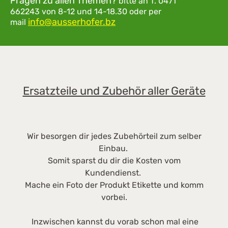
Fragen zu allen Themen?
bitte an
T. 0471
Seitenwänden ohne Spalte ausgeführt und
L
662243
von 8-12 und 14-18.30
oder per
daher sehr hygienisch und
info@ausserhofer.bz
Po
mail
pflegeleicht. Edelstahl ist ein rostfreier,
l,
legierter Stahl und besonders robust; ideal für
h.
die Anforderung im professionellen
E
Bereich. Die digitale Temperaturanzeige zeigt
B
gradgenau die Innentemperatur des
Ersatzteile und Zubehör aller Geräte
Kühlgeräts an. Somit können sich Betreiber
und Nutzer schnell einen Überblick über die
Gerätetemperatur
verschaffen.Abmessungen:Außenmaße in mm
Wir besorgen dir jedes Zubehörteil zum selber
(B/T/H) 747/769/2018Innenmaße in mm (B/T/H)
Einbau.
620/531/1660Gewicht: ca 100kg
Somit sparst du dir die Kosten vom
Kundendienst.
Mache ein Foto der Produkt Etikette und komm
vorbei.
Inzwischen kannst du vorab schon mal eine