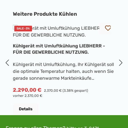
Produktgalerie überspringen
Weitere Produkte Kühlen
SALE -3%
Kühlgerät mit Umluftkühlung LIEBHERR -
K
FÜR DIE GEWERBLICHE NUTZUNG.
H
Kühlgerät mit Umluftkühlung, Ihr Kühlgerät soll
Kü
die optimale Temperatur halten, auch wenn Sie
K
gerade sonnenwarme Markteinkäufe
E
hineingelegt haben? Das ist ein Fall für
15
R
5
Verkaufspreis:
2.290,00 €
Regulärer Preis:
2.370,00 €
(3.38% gespart)
SuperCool: Einmal aktiviert, verstärkt Ihr
S
vorher 2.370,00 €
Liebherr seine Leistung, bis die frischen
G
Lebensmittel so kühl sind wie der übrige Inhalt.
G
Details
Danach schaltet sich SuperCool automatisch
s
ab - spätestens aber nach 12 Stunden. Das
l
Außengehäuse ist mit einteiligen
B