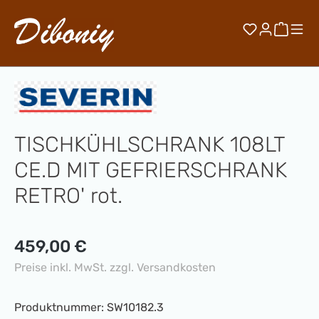
Zum Hauptinhalt springen
Du hast 0 
Waren
TISCHKÜHLSCHRANK 108LT
CE.D MIT GEFRIERSCHRANK
RETRO' rot.
Regulärer Preis:
459,00 €
Preise inkl. MwSt. zzgl. Versandkosten
Produktnummer:
SW10182.3