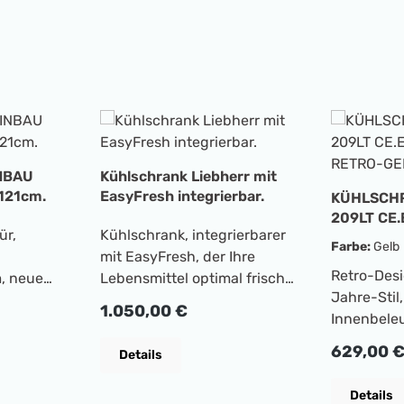
NBAU
Kühlschrank Liebherr mit
121cm.
EasyFresh integrierbar.
KÜHLSCHR
209LT CE.
ür,
Kühlschrank, integrierbarer
RETRO-G
Farbe:
Gelb
mit EasyFresh, der Ihre
Retro-Desi
, neue
Lebensmittel optimal frisch
Jahre-Stil
sse E,
hält. Ob unverpacktes Obst,
Regulärer Preis:
1.050,00 €
Innenbele
t 156 l,
Gemüse oder Früchte: im
optimale S
Friert 2 kg
EasyFresh-Safe lagern Sie
Regulärer
629,00 
Details
Glasablag
statisches
alles bei hoher
höhenverst
Luftfeuchtigkeit und idealer
Details