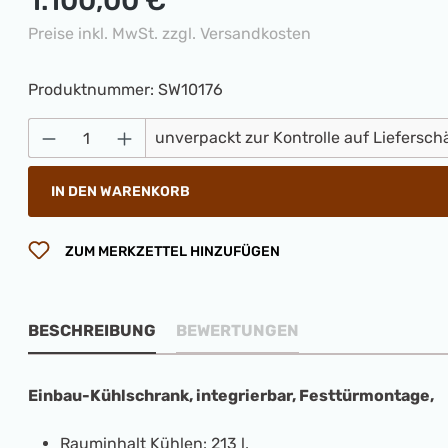
1.100,00 €
Preise inkl. MwSt. zzgl. Versandkosten
Produktnummer:
SW10176
Produkt Anzahl: Gib den gewünschten 
unverpackt zur Kontrolle auf Liefersc
IN DEN WARENKORB
ZUM MERKZETTEL HINZUFÜGEN
BESCHREIBUNG
BEWERTUNGEN
Einbau-Kühlschrank, integrierbar, Festtürmontage,
Rauminhalt Kühlen: 213 l,