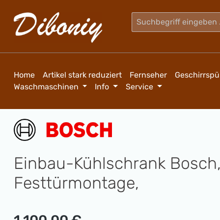
m Hauptinhalt springen
Zur Suche springen
Zur Hauptnavigation springen
Home
Artikel stark reduziert
Fernseher
Geschirrspü
Waschmaschinen
Info
Service
Einbau-Kühlschrank Bosch, 
Festtürmontage,
Regulärer Preis: