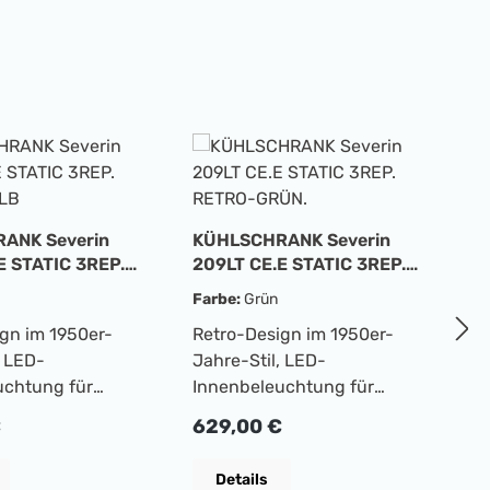
K
2
R
F
ANK Severin
KÜHLSCHRANK Severin
R
E STATIC 3REP.
209LT CE.E STATIC 3REP.
J
ELB
RETRO-GRÜN.
Farbe:
Grün
I
gn im 1950er-
Retro-Design im 1950er-
op
R
6
, LED-
Jahre-Stil, LED-
G
uchtung für
Innenbeleuchtung für
h
icht, 4
optimale Sicht, 4
G
 Preis:
Regulärer Preis:
€
629,00 €
en, davon 3
Glasablagen, davon 3
1
ellbar, große
höhenverstellbar, große
M
Details