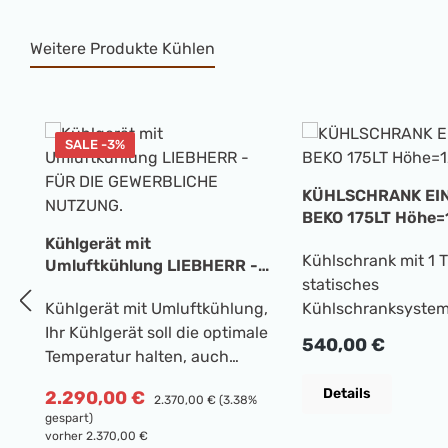
Weitere Produkte Kühlen
Produktgalerie überspringen
SALE -3%
KÜHLSCHRANK EI
BEKO 175LT Höhe=
Kühlgerät mit
Kühlschrank mit 1 T
Umluftkühlung LIEBHERR -
statisches
FÜR DIE GEWERBLICHE
Kühlgerät mit Umluftkühlung,
Kühlschranksystem
NUTZUNG.
Ihr Kühlgerät soll die optimale
Energieeffizienzkla
Regulärer Preis:
540,00 €
Temperatur halten, auch
Kühlschrankkapazitä
wenn Sie gerade
Gefrierschrank 19 l, 
Details
Verkaufspreis:
2.290,00 €
Regulärer Preis:
2.370,00 €
(3.38%
sonnenwarme Markteinkäufe
in 24 Stunden, ein 
gespart)
hineingelegt haben? Das ist
Gefriersystem, 1
vorher 2.370,00 €