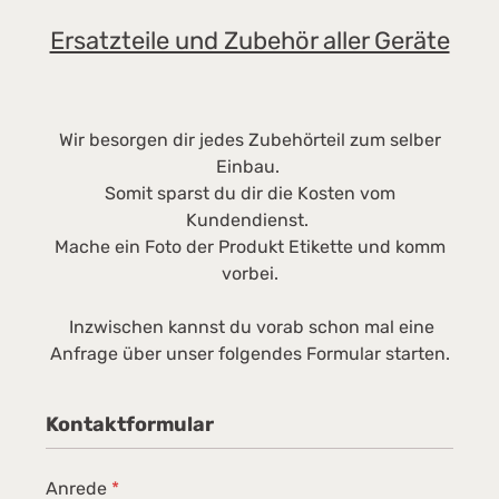
gradgenau die Innentemperatur des
b
Ersatzteile und Zubehör aller Geräte
Kühlgeräts an. Somit können sich Betreiber
fü
und Nutzer schnell einen Überblick über die
L
Gerätetemperatur
m
verschaffen.Abmessungen:Außenmaße in mm
T
Wir besorgen dir jedes Zubehörteil zum selber
(B/T/H) 747/769/2018Innenmaße in mm (B/T/H)
(
Einbau.
620/531/1660Gewicht: ca 100kg
m
Somit sparst du dir die Kosten vom
E
Kundendienst.
d
Mache ein Foto der Produkt Etikette und komm
B
vorbei.
b
m
Inzwischen kannst du vorab schon mal eine
5
Anfrage über unser folgendes Formular starten.
c
l
Kontaktformular
p
1
B
Anrede
*