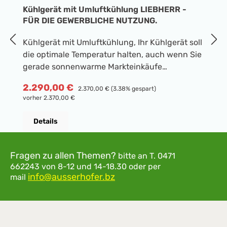
Kühlgerät mit Umluftkühlung LIEBHERR -
K
FÜR DIE GEWERBLICHE NUTZUNG.
in
Kühlgerät mit Umluftkühlung, Ihr Kühlgerät soll
K
die optimale Temperatur halten, auch wenn Sie
Ih
gerade sonnenwarme Markteinkäufe
u
hineingelegt haben? Das ist ein Fall für
E
R
1
Verkaufspreis:
2.290,00 €
Regulärer Preis:
2.370,00 €
(3.38% gespart)
SuperCool: Einmal aktiviert, verstärkt Ihr
L
vorher 2.370,00 €
Liebherr seine Leistung, bis die frischen
K
Lebensmittel so kühl sind wie der übrige Inhalt.
T
Details
Danach schaltet sich SuperCool automatisch
üb
ab - spätestens aber nach 12 Stunden. Das
S
Außengehäuse ist mit einteiligen
I
Fragen zu allen Themen?
bitte an
T. 0471
Seitenwänden ohne Spalte ausgeführt und
M
662243
von 8-12 und 14-18.30
oder per
daher sehr hygienisch und
info@ausserhofer.bz
e
mail
pflegeleicht. Edelstahl ist ein rostfreier,
G
legierter Stahl und besonders robust; ideal für
sc
die Anforderung im professionellen
w
Bereich. Die digitale Temperaturanzeige zeigt
I