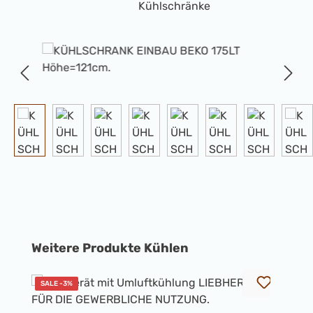
Kühlschränke
Bildergalerie überspringen
Produktgalerie überspringen
Weitere Produkte Kühlen
SALE -3%