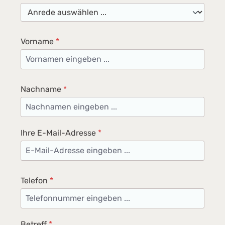
w
Vorname
*
Nachname
*
Ihre E-Mail-Adresse
*
Telefon
*
Betreff
*