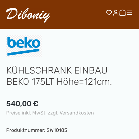
Zum Hauptinhalt springen
Du hast 0 
Waren
KÜHLSCHRANK EINBAU
BEKO 175LT Höhe=121cm.
Regulärer Preis:
540,00 €
Preise inkl. MwSt. zzgl. Versandkosten
Produktnummer:
SW10185