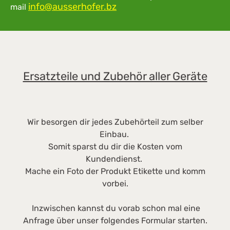
daher sehr hygienisch und
info@ausserhofer.bz
Po
mail
pflegeleicht. Edelstahl ist ein rostfreier,
l,
legierter Stahl und besonders robust; ideal für
h.
die Anforderung im professionellen
E
Bereich. Die digitale Temperaturanzeige zeigt
B
gradgenau die Innentemperatur des
Ersatzteile und Zubehör aller Geräte
Kühlgeräts an. Somit können sich Betreiber
und Nutzer schnell einen Überblick über die
Gerätetemperatur
verschaffen.Abmessungen:Außenmaße in mm
Wir besorgen dir jedes Zubehörteil zum selber
(B/T/H) 747/769/2018Innenmaße in mm (B/T/H)
Einbau.
620/531/1660Gewicht: ca 100kg
Somit sparst du dir die Kosten vom
Kundendienst.
Mache ein Foto der Produkt Etikette und komm
vorbei.
Inzwischen kannst du vorab schon mal eine
Anfrage über unser folgendes Formular starten.