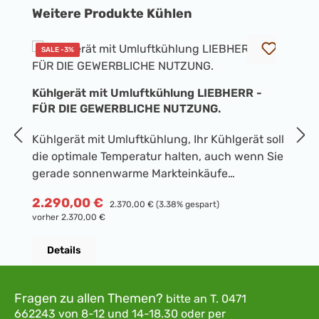
Produktgalerie überspringen
Weitere Produkte Kühlen
SALE -3%
Kühlgerät mit Umluftkühlung LIEBHERR -
K
FÜR DIE GEWERBLICHE NUTZUNG.
H
Kühlgerät mit Umluftkühlung, Ihr Kühlgerät soll
Kü
die optimale Temperatur halten, auch wenn Sie
K
gerade sonnenwarme Markteinkäufe
E
hineingelegt haben? Das ist ein Fall für
15
R
5
Verkaufspreis:
2.290,00 €
Regulärer Preis:
2.370,00 €
(3.38% gespart)
SuperCool: Einmal aktiviert, verstärkt Ihr
S
vorher 2.370,00 €
Liebherr seine Leistung, bis die frischen
G
Lebensmittel so kühl sind wie der übrige Inhalt.
G
Details
Danach schaltet sich SuperCool automatisch
s
ab - spätestens aber nach 12 Stunden. Das
l
Außengehäuse ist mit einteiligen
B
Fragen zu allen Themen?
bitte an
T. 0471
Seitenwänden ohne Spalte ausgeführt und
L
662243
von 8-12 und 14-18.30
oder per