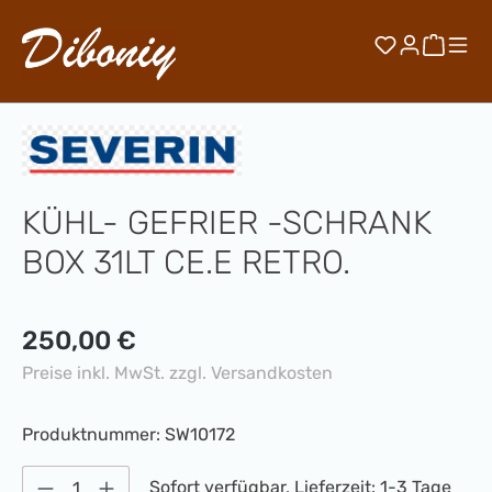
Zum Hauptinhalt springen
Du hast 0 
Waren
KÜHL- GEFRIER -SCHRANK
BOX 31LT CE.E RETRO.
Regulärer Preis:
250,00 €
Preise inkl. MwSt. zzgl. Versandkosten
Produktnummer:
SW10172
Produkt Anzahl: Gib den gewünschten Wert 
Sofort verfügbar, Lieferzeit: 1-3 Tage