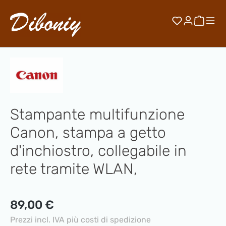
Passa al contenuto principale
Hai 0 artico
Il car
Stampante multifunzione
Canon, stampa a getto
d'inchiostro, collegabile in
rete tramite WLAN,
Prezzo normale:
89,00 €
Prezzi incl. IVA più costi di spedizione