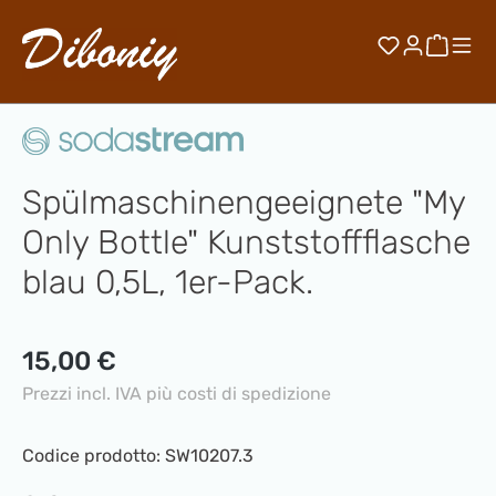
Passa al contenuto principale
Hai 0 artico
Il car
Spülmaschinengeeignete "My
Only Bottle" Kunststoffflasche
blau 0,5L, 1er-Pack.
Prezzo normale:
15,00 €
Prezzi incl. IVA più costi di spedizione
Codice prodotto:
SW10207.3