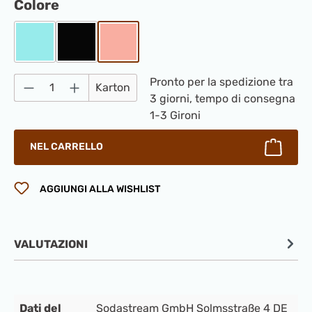
Seleziona
Colore
Baby Blau
Nero
Pink
Quantità del prodotto: inserisci la quantità
Pronto per la spedizione tra
Karton
3 giorni, tempo di consegna
1-3 Gironi
NEL CARRELLO
AGGIUNGI ALLA WISHLIST
VALUTAZIONI
Dati del
Sodastream GmbH Solmsstraße 4 DE