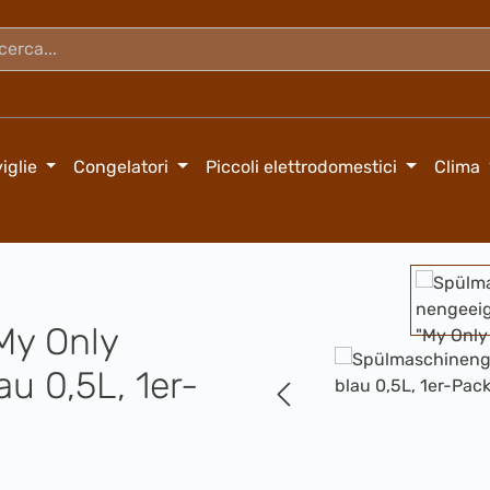
iglie
Congelatori
Piccoli elettrodomestici
Clima
Salta la galleria di immagini
My Only
au 0,5L, 1er-