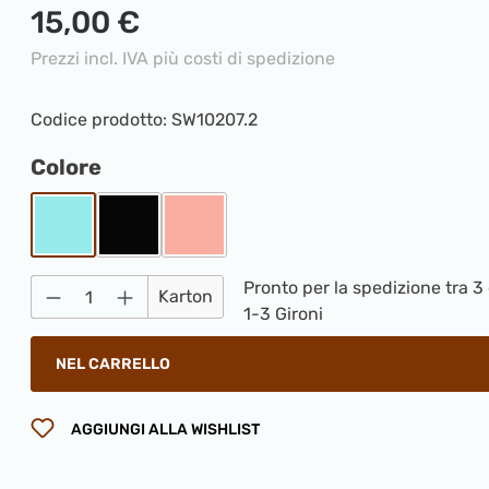
Prezzo normale:
15,00 €
Prezzi incl. IVA più costi di spedizione
Codice prodotto:
SW10207.2
Seleziona
Colore
Baby Blau
Nero
Pink
Pronto per la spedizione tra 3
Quantità del prodotto: inserisci la qua
Karton
1-3 Gironi
NEL CARRELLO
AGGIUNGI ALLA WISHLIST