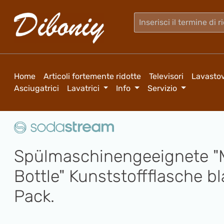
sa al contenuto principale
Salta alla ricerca
Passa alla navigazione principale
Home
Articoli fortemente ridotte
Televisori
Lavastov
Asciugatrici
Lavatrici
Info
Servizio
Spülmaschinengeeignete "
Bottle" Kunststoffflasche bl
Pack.