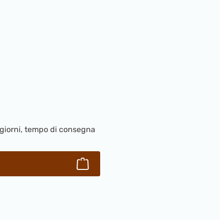
 giorni, tempo di consegna
ntità desiderata o usa i pulsanti per aume