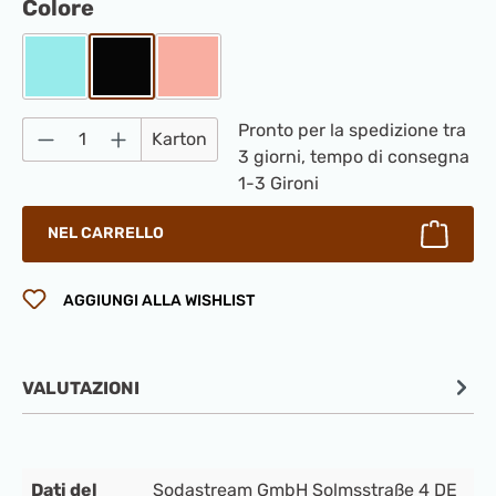
Seleziona
Colore
Baby Blau
Nero
Pink
Quantità del prodotto: inserisci la quantità
Pronto per la spedizione tra
Karton
3 giorni, tempo di consegna
1-3 Gironi
NEL CARRELLO
AGGIUNGI ALLA WISHLIST
VALUTAZIONI
Dati del
Sodastream GmbH Solmsstraße 4 DE