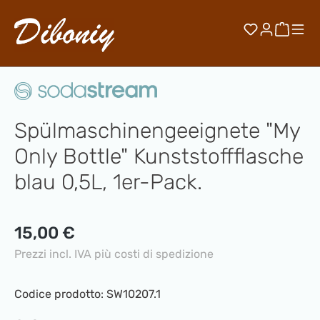
Passa al contenuto principale
Hai 0 artico
Il car
Spülmaschinengeeignete "My
Only Bottle" Kunststoffflasche
blau 0,5L, 1er-Pack.
Prezzo normale:
15,00 €
Prezzi incl. IVA più costi di spedizione
Codice prodotto:
SW10207.1