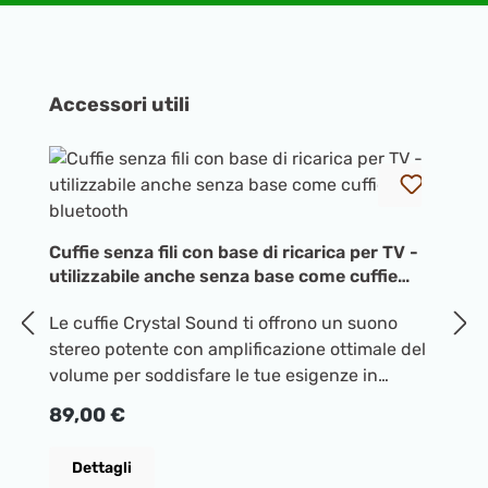
Salta la galleria dei prodotti
Accessori utili
C
1
Tu
Cuffie senza fili con base di ricarica per TV -
tr
utilizzabile anche senza base come cuffie
po
bluetooth
Le cuffie Crystal Sound ti offrono un suono
de
P
7
stereo potente con amplificazione ottimale del
gu
volume per soddisfare le tue esigenze in
st
qualunque contesto. Grazie alla bassa latenza,
au
Prezzo normale:
89,00 €
se guardi la TV non noterai alcun ritardo tra il
mo
labiale di chi parla e l'audio, per un'esperienza
tr
Dettagli
totalmente coinvolgente. Quando non le usi,
pr