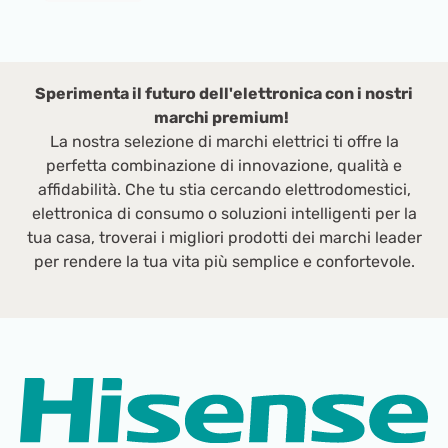
puoi riporle comodamente sulla loro base di
le
ricarica per averle sempre pronte
il
all'utilizzo.Massima compatibilità con gli altri
p
dispositivi Le cuffie a suono immersivo Crystal
a
Sperimenta il futuro dell'elettronica con i nostri
Sound offrono un'esperienza audio di alta
s
marchi premium!
qualità e sono compatibili con qualsiasi
d
La nostra selezione di marchi elettrici ti offre la
dispositivo. Sia che si tratti di TV, PC,
m
perfetta combinazione di innovazione, qualità e
smartphone, tablet, Hi-Fi o lettori Blu-ray, una
affidabilità. Che tu stia cercando elettrodomestici,
volta configurate, le cuffie si collegano in
elettronica di consumo o soluzioni intelligenti per la
automatico così da poterle utilizzare
tua casa, troverai i migliori prodotti dei marchi leader
immediatamente. La distanza di trasmissione
per rendere la tua vita più semplice e confortevole.
tra la cuffia e la base è di 30mt mentre con il
dispositivo collegato in bluetooth fino a 15mt.
Sperimenta tutta la libertà di movimento!Audio
potente con amplificazione Grazie alla loro
versatilità, le cuffie Crystal Sound soddisfano le
esigenze di tutta la famiglia. Ognuno può
godere della propria musica, film o giochi con la