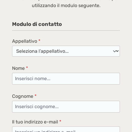
amplificazione volume Archetto ergonomico
utilizzando il modulo seguente.
regolabile Controlli integrati
volume, play/pausa, on/off Batteria da
Modulo di contatto
600mah Tempo di utilizzo: 45 ore con volume
70% Tempo di carica: 2,5 ore Carica TypeC per
base o per la cuffia Base di carica
Appellativo
*
antiscivolo Rapporto segnale/rumore
≥86dB Distorsione: ≤1% Distanza di
trasmissione base-cuffia 30mt Distanza di
trasmissione cuffia-dispositivo BT fino a
Nome
*
15mt Peso 379gr Versione BT 5.2Dati technici
Cognome
*
Il tuo indirizzo e-mail
*