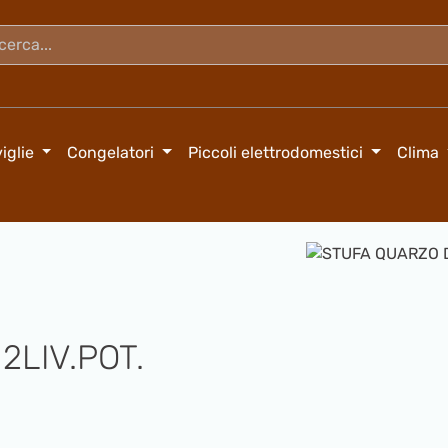
iglie
Congelatori
Piccoli elettrodomestici
Clima
Salta la galleria di immagini
LIV.POT.