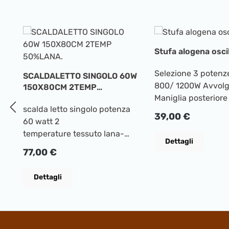
Salta la galleria dei prodotti
Stufa alogena osci
Selezione 3 potenz
SCALDALETTO SINGOLO 60W
800/ 1200W Avvolg
150X80CM 2TEMP
Maniglia posteriore
50%LANA.
scalda letto singolo potenza
di spegnimento au
Prezzo normale:
39,00 €
60 watt 2
Candele alogene Interruttore
temperature tessuto lana-
di sicurezza in cas
Dettagli
poliestere lavabile termostato
dell'apparecchio
Prezzo normale:
77,00 €
di sicurezza controllo
Abmessungen: Alte
elettronico
51,5cm Largezza:
Dettagli
temperatura protezione
38,3cm Profondita
electro-block colore
beige peso netto 2 kg. larg.
150 prof. 80 cm.