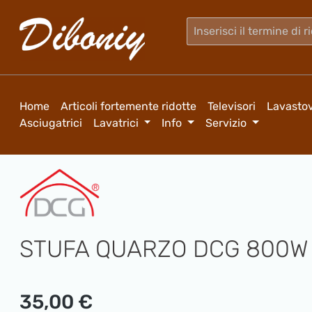
sa al contenuto principale
Salta alla ricerca
Passa alla navigazione principale
Home
Articoli fortemente ridotte
Televisori
Lavastov
Asciugatrici
Lavatrici
Info
Servizio
STUFA QUARZO DCG 800W 2
Prezzo normale:
35,00 €