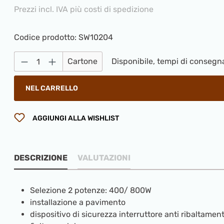
Prezzi incl. IVA più costi di spedizione
Codice prodotto:
SW10204
Quantità del prodotto: inserisci la qua
Cartone
Disponibile, tempi di consegna
NEL CARRELLO
AGGIUNGI ALLA WISHLIST
DESCRIZIONE
VALUTAZIONI
Selezione 2 potenze: 400/ 800W
installazione a pavimento
dispositivo di sicurezza interruttore anti ribaltamen