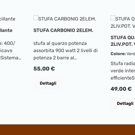
llante
STUFA CARBONIO 2ELEM.
STUFA QU
e: 400/
stufa al quarzo potenza
2LIV.POT.
icavo
assorbita 900 watt 2 livelli di
Colore:
Ver
 Sistema
potenza 2 barre al
Stufa radi
tomatico
quarzo comando a
Prezzo normale:
55,00 €
verde inte
selettore installazione a
efficiente
o di caduta
pavimento oscillante colore
Dettagli
piacevole 
grigio-nero
Prezzo no
49,00 €
secondi2 m
zza:
riscaldame
Dettagli
ECO/COMF
: 28cm
min./max.P
500/1000 
quarzo atti