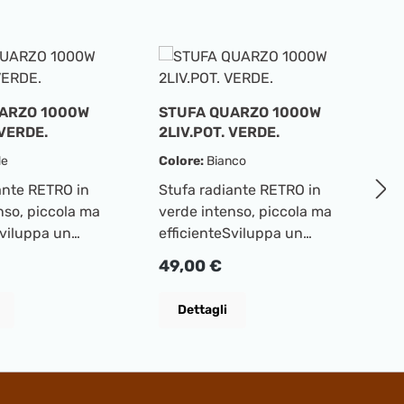
ARZO 1000W
STUFA QUARZO 1000W
 VERDE.
2LIV.POT. VERDE.
T
P
de
Colore:
Bianco
N
ante RETRO in
Stufa radiante RETRO in
T
nso, piccola ma
verde intenso, piccola ma
e
Sviluppa un
efficienteSviluppa un
ac
calore in pochi
piacevole calore in pochi
c
rmale:
Prezzo normale:
49,00 €
P
3
odalità di
secondi2 modalità di
sc
nto:
riscaldamento:
p
Dettagli
ORT Thermostato
ECO/COMFORT Thermostato
pr
otenza assorbita:
min./max.Potenza assorbita:
d
W2 candele al
500/1000 W2 candele al
è
vabili
quarzo attivabili
c