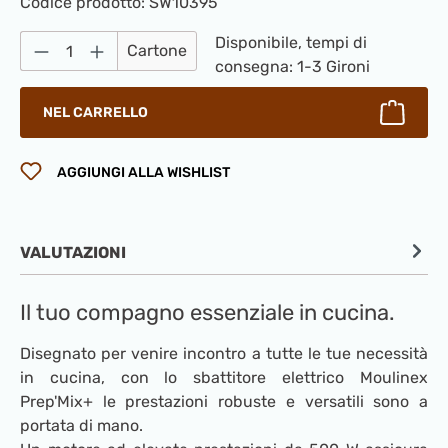
Codice prodotto:
SW10395
Quantità del prodotto: inserisci la quantità
Disponibile, tempi di
Cartone
consegna: 1-3 Gironi
NEL CARRELLO
AGGIUNGI ALLA WISHLIST
VALUTAZIONI
Il tuo compagno essenziale in cucina.
Disegnato per venire incontro a tutte le tue necessità
in cucina, con lo sbattitore elettrico Moulinex
Prep'Mix+ le prestazioni robuste e versatili sono a
portata di mano.