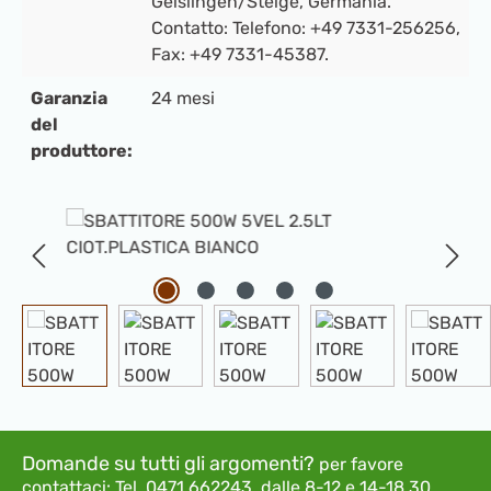
Geislingen/Steige, Germania.
Contatto: Telefono: +49 7331-256256,
Fax: +49 7331-45387.
Garanzia
24 mesi
del
produttore:
Salta la galleria di immagini
Domande su tutti gli argomenti?
per favore
contattaci:
Tel. 0471 662243 dalle 8-12 e 14-18.30