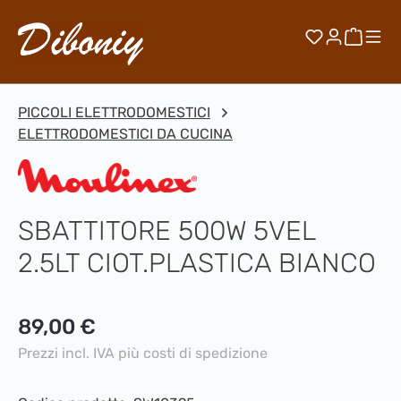
Passa al contenuto principale
Hai 0 artico
Il car
PICCOLI ELETTRODOMESTICI
ELETTRODOMESTICI DA CUCINA
SBATTITORE 500W 5VEL
2.5LT CIOT.PLASTICA BIANCO
Prezzo normale:
89,00 €
Prezzi incl. IVA più costi di spedizione