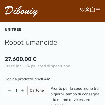
Passa al contenuto principale
Hai 0 artico
Il car
UNITREE
Robot umanoide
Prezzo normale:
27.600,00 €
Prezzi incl. IVA più costi di spedizione
Codice prodotto:
SW10445
Quantità del prodotto: inserisci la quantità
Pronto per la spedizione tra
Cartone
3 giorni, tempo di consegna
- la merce deve essere