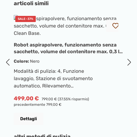
Salta la galleria dei prodotti
articoli simili
SALE -37%
R
s
C
C
Robot aspirapolvere, funzionamento senza
Mo
sacchetto, volume del contenitore max. 0,3 l,
l
Clean Base.
Colore:
Nero
a
Modalità di pulizia: 4, Funzione
o
P
4
lavaggio, Stazione di svuotamento
st
pr
automatico, Rilevamento
au
ostacoli/rocce, Mappatura, Rilevamento
Fi
Prezzo di vendita:
499,00 €
Prezzo normale:
799,00 €
(37.55% risparmio)
stanza, Pulizia da stanza a stanza, Ritorno
A
precedentemente 799,00 €
automatico alla stazione di ricarica, Wi-
As
Fi, Controllo tramite app, Compatibile con
p
Dettagli
Amazon Alexa, Apple Siri, Google
de
Assistant, Filtro antiparticolato ad alte
(
Salta la galleria dei prodotti
altri metodi di pulizia