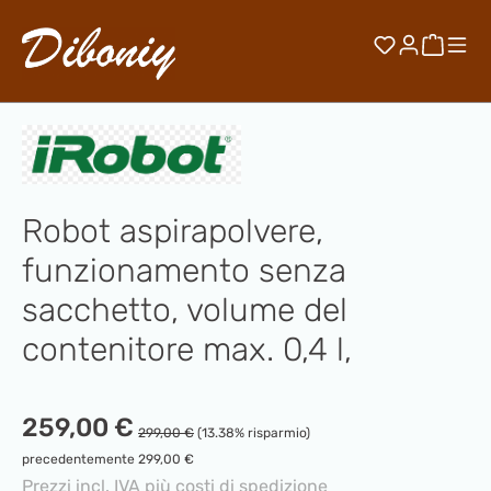
Passa al contenuto principale
Hai 0 artico
Il car
Robot aspirapolvere,
funzionamento senza
sacchetto, volume del
contenitore max. 0,4 l,
Prezzo di vendita:
259,00 €
Prezzo normale:
299,00 €
(13.38% risparmio)
precedentemente 299,00 €
Prezzi incl. IVA più costi di spedizione