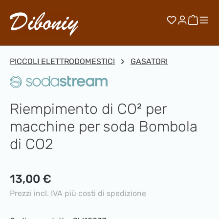
Passa al contenuto principale
Hai 0 artico
Il car
PICCOLI ELETTRODOMESTICI
GASATORI
Riempimento di CO² per
macchine per soda Bombola
di CO2
Prezzo normale:
13,00 €
Prezzi incl. IVA più costi di spedizione