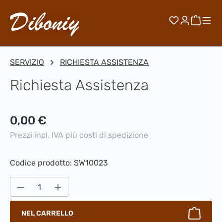
Passa al contenuto principale
Hai 0 artico
Il car
SERVIZIO
RICHIESTA ASSISTENZA
Richiesta Assistenza
Prezzo normale:
0,00 €
Prezzi incl. IVA più costi di spedizione
Codice prodotto:
SW10023
Quantità del prodotto: inserisci la quantità
NEL CARRELLO