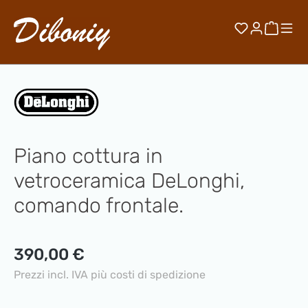
Passa al contenuto principale
Hai 0 artico
Il car
Piano cottura in
vetroceramica DeLonghi,
comando frontale.
Prezzo normale:
390,00 €
Prezzi incl. IVA più costi di spedizione