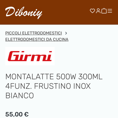
Passa al contenuto principale
Hai 0 artico
Il car
PICCOLI ELETTRODOMESTICI
ELETTRODOMESTICI DA CUCINA
MONTALATTE 500W 300ML
4FUNZ. FRUSTINO INOX
BIANCO
Prezzo normale:
55,00 €