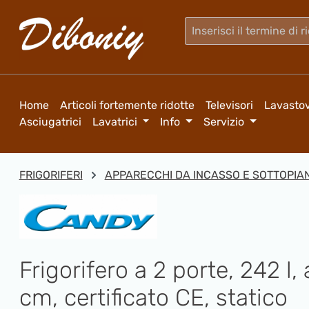
sa al contenuto principale
Salta alla ricerca
Passa alla navigazione principale
Home
Articoli fortemente ridotte
Televisori
Lavastov
Asciugatrici
Lavatrici
Info
Servizio
FRIGORIFERI
APPARECCHI DA INCASSO E SOTTOPIA
Frigorifero a 2 porte, 242 l, a
cm, certificato CE, statico