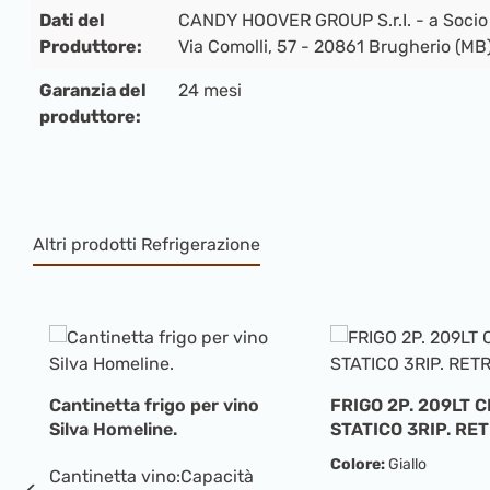
Dati del
CANDY HOOVER GROUP S.r.I. - a Socio
Produttore:
Via Comolli, 57 - 20861 Brugherio (MB) 
Garanzia del
24 mesi
produttore:
Altri prodotti Refrigerazione
Salta la galleria dei prodotti
Cantinetta frigo per vino
FRIGO 2P. 209LT C
Silva Homeline.
STATICO 3RIP. RET
GIALLO.
Colore:
Giallo
Cantinetta vino:Capacità