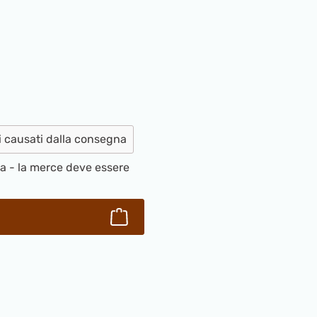
ntità desiderata o usa i pulsanti per aume
i causati dalla consegna
na - la merce deve essere