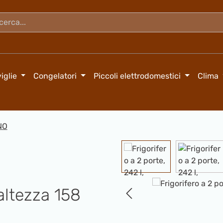
iglie
Congelatori
Piccoli elettrodomestici
Clima
NO
Salta la galleria di immagini
ltezza 158 ​​