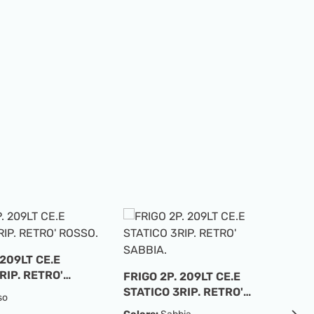
 209LT CE.E
F
RIP. RETRO'
S
FRIGO 2P. 209LT CE.E
V
STATICO 3RIP. RETRO'
so
C
SABBIA.