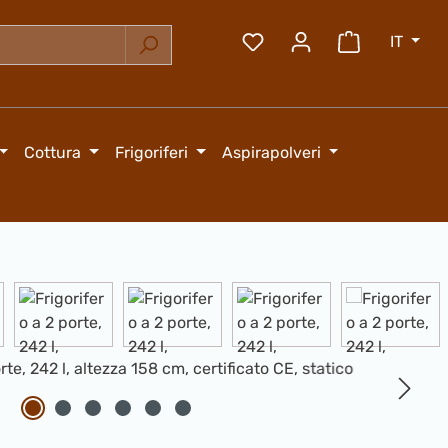
IT
Hai 0 articoli nella lista
Il carrello 
Cottura
Frigoriferi
Aspirapolveri