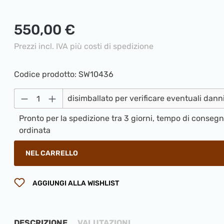
Prezzo normale:
550,00 €
Prezzi incl. IVA più costi di spedizione
Codice prodotto:
SW10436
Quantità del prodotto: inserisci la qua
disimballato per verificare eventuali dann
Pronto per la spedizione tra 3 giorni, tempo di conseg
ordinata
NEL CARRELLO
AGGIUNGI ALLA WISHLIST
DESCRIZIONE
VALUTAZIONI