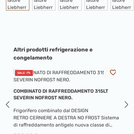
Salta la galleria dei prodotti
Altri prodotti refrigerazione e
congelamento
SALE -7%
COMBINATO DI RAFFREDDAMENTO 315LT
C
SEVERIN NOFROST NERO.
N
Frigorifero combinato dal DESIGN
Ca
RETRO CERNIERE A DESTRA NO FROST Sistema
Ve
di raffreddamento antigelo nuova classe di
1
efficienza energetica E capacità frigorifero 225
1