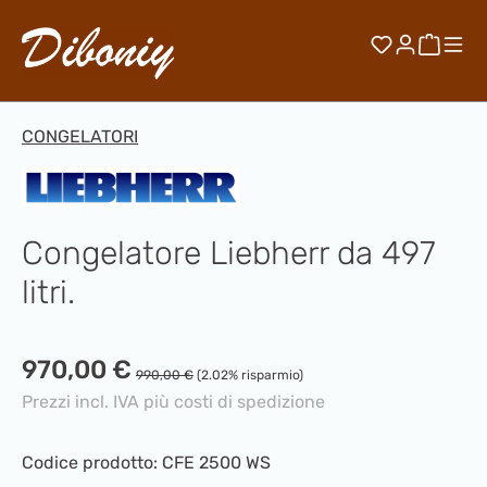
Passa al contenuto principale
Hai 0 artico
Il car
CONGELATORI
Congelatore Liebherr da 497
litri.
Prezzo di vendita:
970,00 €
Prezzo normale:
990,00 €
(2.02% risparmio)
Prezzi incl. IVA più costi di spedizione
Codice prodotto:
CFE 2500 WS