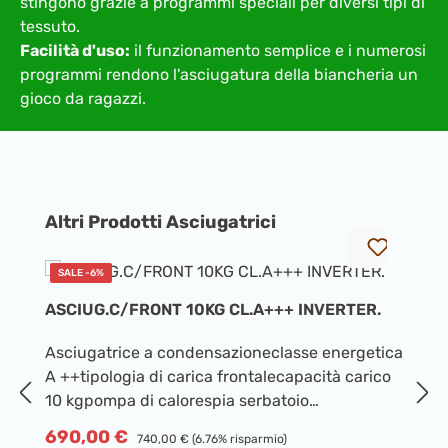
stingono grazie a programmi speciali per diversi tipi di
tessuto.
Facilità d'uso:
il funzionamento semplice e i numerosi
programmi rendono l'asciugatura della biancheria un
gioco da ragazzi.
Salta la galleria dei prodotti
Altri Prodotti Asciugatrici
SALE -6%
ASCIUG.C/FRONT 10KG CL.A+++ INVERTER.
A
Asciugatrice a condensazioneclasse energetica
Mo
A ++tipologia di carica frontalecapacità carico
m
10 kgpompa di calorespia serbatoio
pe
pienoDimensioni:larg. 59.7 alt. 84.6 prof. 54
te
Prezzo di vendita:
P
690,00 €
Prezzo normale:
5
740,00 €
(6.76% risparmio)