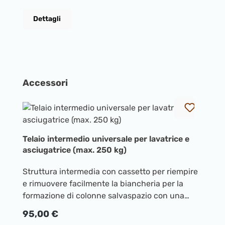
cmScheda tecnica
ve
Pr
Dettagli
en
du
so
as
me
Salta la galleria dei prodotti
Accessori
As
se
ar
s
de
Telaio intermedio universale per lavatrice e
te
asciugatrice (max. 250 kg)
la
c
Struttura intermedia con cassetto per riempire
ar
e rimuovere facilmente la biancheria per la
ca
formazione di colonne salvaspazio con una
p
lavatrice
Prezzo normale:
95,00 €
Ce