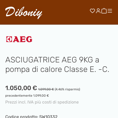
Passa al contenuto principale
Hai 0 artico
Il car
ASCIUGATRICE AEG 9KG a
pompa di calore Classe E. -C.
Prezzo di vendita:
1.050,00 €
Prezzo normale:
1.099,00 €
(4.46% risparmio)
precedentemente 1.099,00 €
Prezzi incl. IVA più costi di spedizione
Codice prodotto:
SW10332