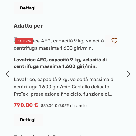
t
Dettagli
p
ve
mo
Salta la galleria dei prodotti
Adatto per
ce
d
SALE -7%
La
l'
c
fa
Lavatrice AEG, capacità 9 kg, velocità di
po
L
centrifuga massima 1.600 giri/min.
a
de
tr
Lavatrice, capacità 9 kg, velocità massima di
e
m
centrifuga 1.600 giri/min Cestello delicato
de
pe
P
7
ProTex, preselezione fine ciclo, funzione di
e
as
pr
ricarica, display LCD, indicatore del tempo
de
Prezzo di vendita:
790,00 €
Prezzo normale:
p
850,00 €
(7.06% risparmio)
rimanente, dispenser per detersivo liquido
e
e 
integrato, tecnologia ProSteam (riduce lo sforzo
ef
s
Dettagli
di stiratura per camicie e camicette e si prende
la
ne
cura dei tessuti di lana lavabili a
ig
8