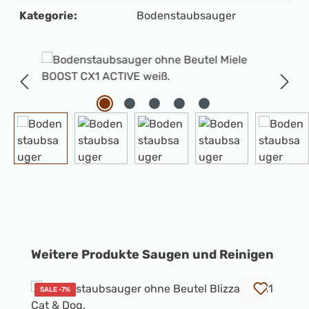
Kategorie:
Bodenstaubsauger
Bildergalerie überspringen
Produktgalerie überspringen
Weitere Produkte Saugen und Reinigen
SALE -7%