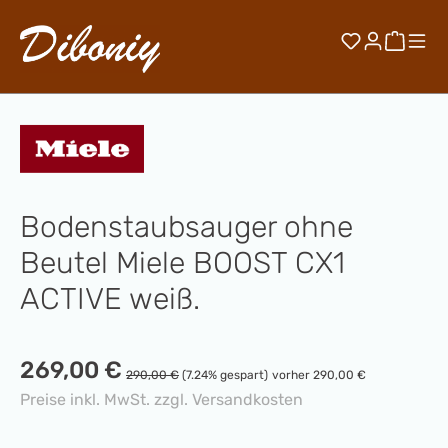
Zum Hauptinhalt springen
Du hast 0 
Waren
Bodenstaubsauger ohne
Beutel Miele BOOST CX1
ACTIVE weiß.
Verkaufspreis:
269,00 €
Regulärer Preis:
290,00 €
(7.24% gespart)
vorher 290,00 €
Preise inkl. MwSt. zzgl. Versandkosten