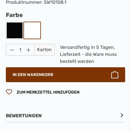
Produktnummer:
SW10108.1
auswählen
Farbe
Schwarz
Weiß
Produkt Anzahl: Gib den gewünschten Wert 
Versandfertig in 5 Tagen,
Karton
Lieferzeit - die Ware muss
bestellt werden
IN DEN WARENKORB
ZUM MERKZETTEL HINZUFÜGEN
BEWERTUNGEN