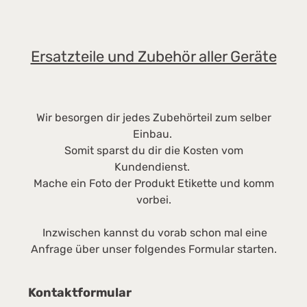
mit vier um 360 Grad drehbaren Lenkrollen
ausgestattet. Das macht ihn sehr standfest
und gleichzeitig flexibel und leicht beweglich
in alle Richtungen. • Entfernt zuverlässig Haare
Ersatzteile und Zubehör aller Geräte
und Fusseln dank Turbobürste • Besonders
effizient und gründlich durch AirTeQ-
Bodendüse • Maximale Lufthygiene durch
HEPA Lifetime Filter • Kraftvolle
Wir besorgen dir jedes Zubehörteil zum selber
Reinigungsleistung durch Vortex Technologie –
Einbau.
890 W DATEN ZUM HERSTELLER Miele
Somit sparst du dir die Kosten vom
Vertriebsgesellschaft Deutschland KG Carl-
Kundendienst.
Miele-Straße 29 33332 Gütersloh Postfach
Mache ein Foto der Produkt Etikette und komm
33325 Gütersloh Telefon 05241 89-0 E-Mail:
vorbei.
info@miele.de
Inzwischen kannst du vorab schon mal eine
Anfrage über unser folgendes Formular starten.
Kontaktformular