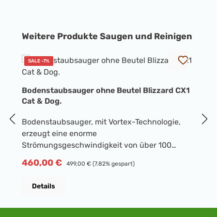
Produktgalerie überspringen
Weitere Produkte Saugen und Reinigen
SALE -7%
Bodenstaubsauger ohne Beutel Blizzard CX1
B
Cat & Dog.
B
Bodenstaubsauger, mit Vortex-Technologie,
B
erzeugt eine enorme
b
Strömungsgeschwindigkeit von über 100
D
km/h.In Kombination mit der besonders dicht
pe
Verkaufspreis:
460,00 €
Regulärer Preis:
V
2
499,00 €
(7.82% gespart)
konzipierten Bodendüse und der
F
vo
strömungsgünstigen Luftführung erzeugt der
ebe
Details
beutellose Staubsauger eine erstklassige
B
Reinigungsleistung. Grobschmutz und
Natu
Feinstaub werden dadurch hervorragend
T