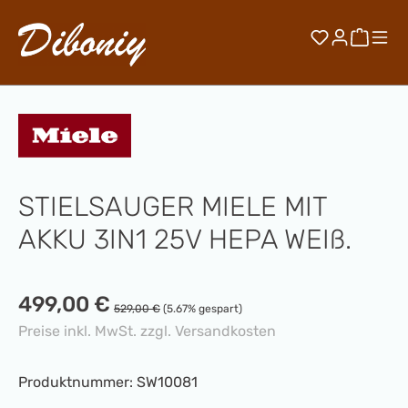
Zum Hauptinhalt springen
Du hast 0 
Waren
STIELSAUGER MIELE MIT
AKKU 3IN1 25V HEPA WEIß.
Verkaufspreis:
499,00 €
Regulärer Preis:
529,00 €
(5.67% gespart)
Preise inkl. MwSt. zzgl. Versandkosten
Produktnummer:
SW10081