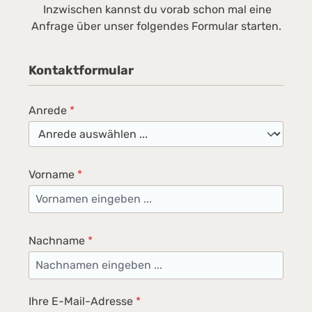
Vertriebsgesellschaft Deutschland KG Carl-
i
Inzwischen kannst du vorab schon mal eine
Miele-Straße 29 33332 Gütersloh Postfach
Anfrage über unser folgendes Formular starten.
33325 Gütersloh Telefon 05241 89-0 E-Mail:
info@miele.de
Kontaktformular
Anrede
*
Vorname
*
Nachname
*
Ihre E-Mail-Adresse
*