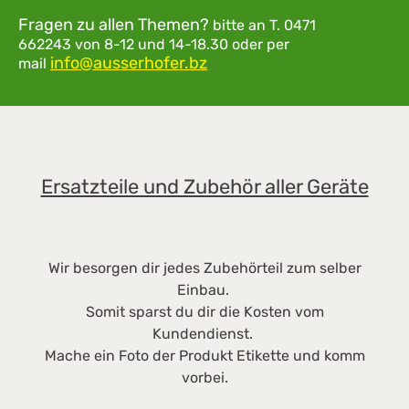
separiert. Der Grobschmutz landet im
S
Fragen zu allen Themen?
bitte an
T. 0471
transparenten Staubbehälter, der Feinstaub im
E
662243
von 8-12 und 14-18.30
oder per
separaten Behälter mit Feinstaubfilter.
info@ausserhofer.bz
H
mail
Innovative Sensoren messen den
S
Luftdurchsatz des GORE CleanStream
N
Feinstaubfilters und aktivieren bei Bedarf
89
automatisch die ComfortClean
K
Selbstreinigungsfunktion. Der Blizzard CX1 ist
Ab
Ersatzteile und Zubehör aller Geräte
mit vier um 360 Grad drehbaren Lenkrollen
Fi
ausgestattet. Das macht ihn sehr standfest
W
und gleichzeitig flexibel und leicht beweglich
A
in alle Richtungen. • Entfernt zuverlässig Haare
28
Wir besorgen dir jedes Zubehörteil zum selber
und Fusseln dank Turbobürste • Besonders
Z
Einbau.
effizient und gründlich durch AirTeQ-
K
Somit sparst du dir die Kosten vom
Bodendüse • Maximale Lufthygiene durch
D
Kundendienst.
HEPA Lifetime Filter • Kraftvolle
V
Mache ein Foto der Produkt Etikette und komm
Reinigungsleistung durch Vortex Technologie –
M
vorbei.
890 W DATEN ZUM HERSTELLER Miele
3