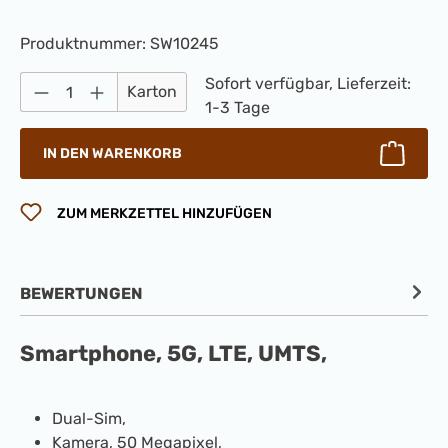
Produktnummer:
SW10245
Produkt Anzahl: Gib den gewünschten Wert 
Sofort verfügbar, Lieferzeit:
Karton
1-3 Tage
IN DEN WARENKORB
ZUM MERKZETTEL HINZUFÜGEN
BEWERTUNGEN
Smartphone, 5G, LTE, UMTS,
Dual-Sim,
Kamera, 50 Megapixel,