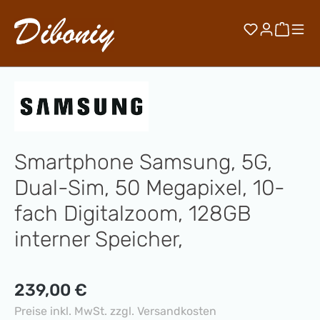
Zum Hauptinhalt springen
Du hast 0 
Waren
Smartphone Samsung, 5G,
Dual-Sim, 50 Megapixel, 10-
fach Digitalzoom, 128GB
interner Speicher,
Regulärer Preis:
239,00 €
Preise inkl. MwSt. zzgl. Versandkosten