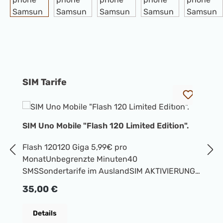
Produktgalerie überspringen
SIM Tarife
SIM Uno Mobile "Flash 120 Limited Edition".
S
Flash 120120 Giga 5,99€ pro
S
MonatUnbegrenzte Minuten40
M
SMSSondertarife im AuslandSIM AKTIVIERUNG
S
mit Einstellungen 35€
m
Regulärer Preis:
R
35,00 €
3
Details