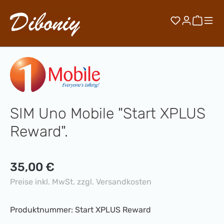
Zum Hauptinhalt springen
Du hast 0 
Waren
SIM Uno Mobile "Start XPLUS
Reward".
Regulärer Preis:
35,00 €
Preise inkl. MwSt. zzgl. Versandkosten
Produktnummer:
Start XPLUS Reward