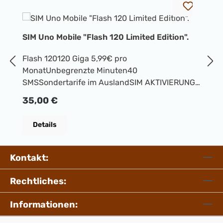
SIM Uno Mobile "Flash 120 Limited Edition".
S
Flash 120120 Giga 5,99€ pro
S
MonatUnbegrenzte Minuten40
M
SMSSondertarife im AuslandSIM AKTIVIERUNG
S
mit Einstellungen 35€
m
Regulärer Preis:
R
35,00 €
3
Details
Kontakt:
Rechtliches:
Informationen: