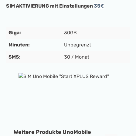
35€
SIM AKTIVIERUNG mit Einstellungen
Giga:
30GB
Minuten:
Unbegrenzt
SMS:
30 / Monat
Bildergalerie überspringen
Produktgalerie überspringen
Weitere Produkte UnoMobile