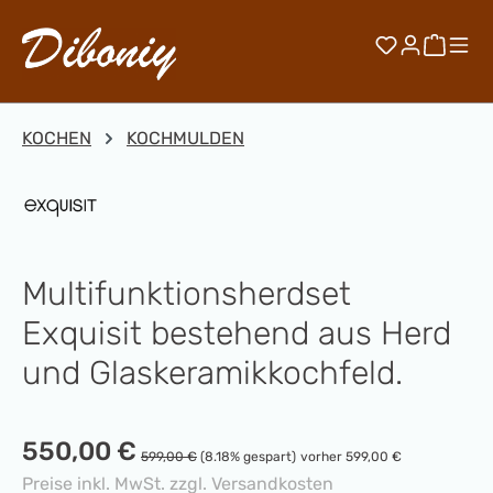
Zum Hauptinhalt springen
Du hast 0 
Waren
KOCHEN
KOCHMULDEN
Multifunktionsherdset
Exquisit bestehend aus Herd
und Glaskeramikkochfeld.
Verkaufspreis:
550,00 €
Regulärer Preis:
599,00 €
(8.18% gespart)
vorher 599,00 €
Preise inkl. MwSt. zzgl. Versandkosten