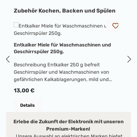
Produktgalerie überspringen
Zubehör Kochen, Backen und Spülen
E
Entkalker Miele für Waschmaschinen und
E
Geschirrspüler 250g.
K
Beschreibung Entkalker 250 g befreit
B
Geschirrspüler und Waschmaschinen von
E
R
2
gefährlichen Kalkablagerungen, mild und
V
schonend dank natürlicher Zitronensäure,
m
Regulärer Preis:
13,00 €
schont Heizstäbe, Trommel und andere
F
Bauteile, sichert optimale Maschinenleistung,
K
Details
spezielle Miele Formulierung, je nach Bedarf 1-
En
3 mal pro Jahr verwenden
Ve
Erlebe die Zukunft der Elektronik mit unseren
Premium-Marken!
Unsere Auswahl an elektrischen Marken bietet