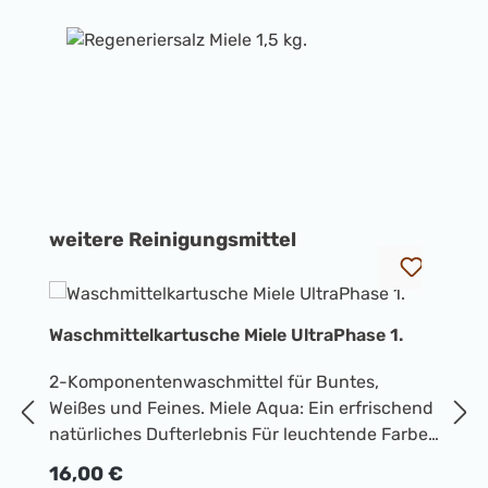
Bildergalerie überspringen
Produktgalerie überspringen
weitere Reinigungsmittel
Waschmittelkartusche Miele UltraPhase 1.
W
2-Komponentenwaschmittel für Buntes,
T
Weißes und Feines. Miele Aqua: Ein erfrischend
T
natürliches Dufterlebnis Für leuchtende Farben
R
1
und strahlend weiße Wäsche ColorProtect für
Regulärer Preis:
16,00 €
lang anhaltende Farbintensität Keine