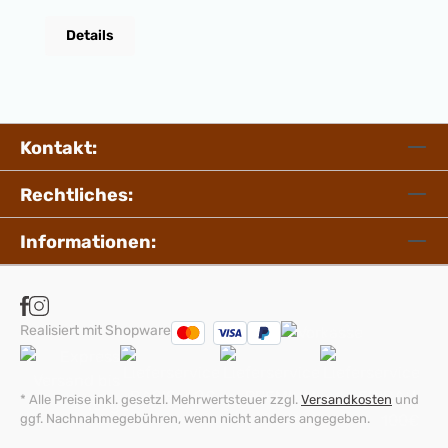
Überdosierung dank automatischer Dosierung
Details
Hochergiebig - 1,4 Liter für 37 Waschladungen
Kontakt:
Rechtliches:
Informationen:
Realisiert mit Shopware
* Alle Preise inkl. gesetzl. Mehrwertsteuer zzgl.
Versandkosten
und
ggf. Nachnahmegebühren, wenn nicht anders angegeben.