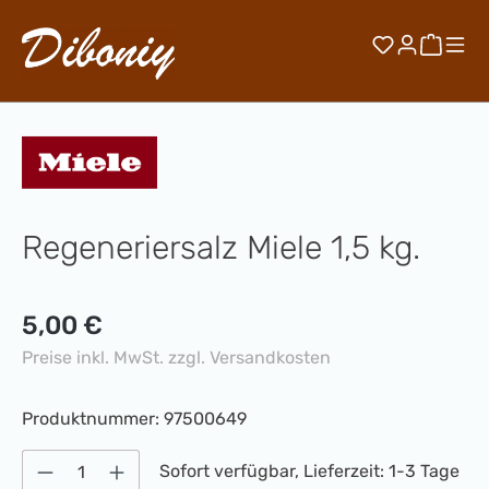
Zum Hauptinhalt springen
Du hast 0 
Waren
Regeneriersalz Miele 1,5 kg.
Regulärer Preis:
5,00 €
Preise inkl. MwSt. zzgl. Versandkosten
Produktnummer:
97500649
Produkt Anzahl: Gib den gewünschten Wert 
Sofort verfügbar, Lieferzeit: 1-3 Tage