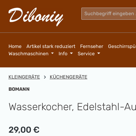
m Hauptinhalt springen
Zur Suche springen
Zur Hauptnavigation springen
Home
Artikel stark reduziert
Fernseher
Geschirrspü
Waschmaschinen
Info
Service
KLEINGERÄTE
KÜCHENGERÄTE
BOMANN
Wasserkocher, Edelstahl-A
Regulärer Preis:
29,00 €