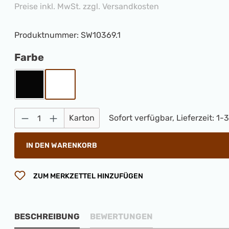
Preise inkl. MwSt. zzgl. Versandkosten
Produktnummer:
SW10369.1
auswählen
Farbe
Schwarz
Weiß
Produkt Anzahl: Gib den gewünschten 
Karton
Sofort verfügbar, Lieferzeit: 1-
IN DEN WARENKORB
ZUM MERKZETTEL HINZUFÜGEN
BESCHREIBUNG
BEWERTUNGEN