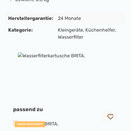
Herstellergarantie:
24 Monate
Kategorie:
Kleingeräte
, Küchenhelfer
,
Wasserfilter
Bildergalerie überspringen
Produktgalerie überspringen
passend zu
STARK REDUZIERT