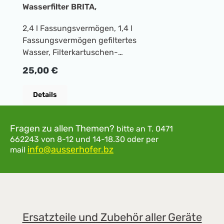
Wasserfilter BRITA,
2,4 l Fassungsvermögen, 1,4 l
Fassungsvermögen gefiltertes
Wasser, Filterkartuschen-
Wechselanzeige, passt in den
Regulärer Preis:
25,00 €
Kühlschrank Logistikmaße mit
Verpackung Breite: 28 cm Höhe: 27,3 cm Tiefe:
Details
11 cm Gewicht: 0.86 kg
Fragen zu allen Themen?
bitte an
T. 0471
662243
von 8-12 und 14-18.30
oder per
info@ausserhofer.bz
mail
Ersatzteile und Zubehör aller Geräte