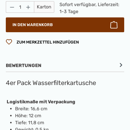
Produkt Anzahl: Gib den gewünschten Wert 
Sofort verfügbar, Lieferzeit:
Karton
1-3 Tage
IN DEN WARENKORB
ZUM MERKZETTEL HINZUFÜGEN
BEWERTUNGEN
4er Pack Wasserfilterkartusche
Logistikmaße mit Verpackung
Breite: 16,6 cm
Höhe: 12 cm
Tiefe: 11,8 cm
Gewicht: 0.5 kg