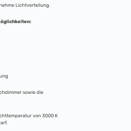
nehme Lichtverteilung.
öglichkeiten:
tung
uchdimmer sowie die
ichttemperatur von 3000 K
arf.