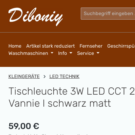
m Hauptinhalt springen
Zur Suche springen
Zur Hauptnavigation springen
Home
Artikel stark reduziert
Fernseher
Geschirrspü
Waschmaschinen
Info
Service
KLEINGERÄTE
LED TECHNIK
Tischleuchte 3W LED CCT 
Vannie I schwarz matt
Regulärer Preis:
59,00 €