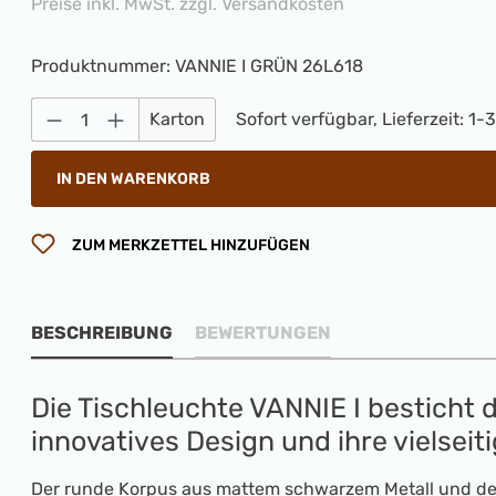
Preise inkl. MwSt. zzgl. Versandkosten
Produktnummer:
VANNIE I GRÜN 26L618
Produkt Anzahl: Gib den gewünschten 
Karton
Sofort verfügbar, Lieferzeit: 1-
IN DEN WARENKORB
ZUM MERKZETTEL HINZUFÜGEN
BESCHREIBUNG
BEWERTUNGEN
Die Tischleuchte VANNIE I besticht d
innovatives Design und ihre vielsei
Der runde Korpus aus mattem schwarzem Metall und de