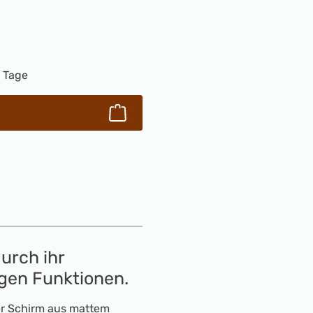
Wert ein oder benutze die Schaltflächen
3 Tage
urch ihr
tigen Funktionen.
r Schirm aus mattem