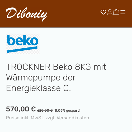
Zum Hauptinhalt springen
Du hast 0 
Waren
TROCKNER Beko 8KG mit
Wärmepumpe der
Energieklasse C.
Verkaufspreis:
570,00 €
Regulärer Preis:
620,00 €
(8.06% gespart)
Preise inkl. MwSt. zzgl. Versandkosten