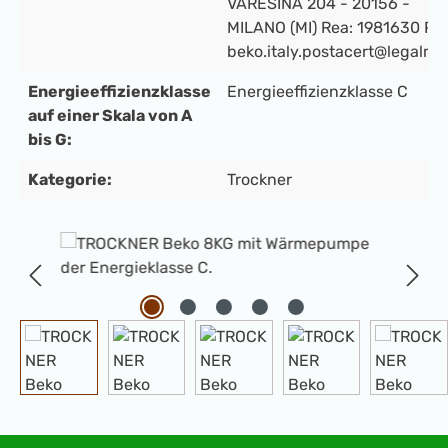
VARESINA 204 - 20156 -
MILANO (MI) Rea: 1981630 PE
beko.italy.postacert@legalmail
Energieeffizienzklasse
Energieeffizienzklasse C
auf einer Skala von A
bis G:
Kategorie:
Trockner
Bildergalerie überspringen