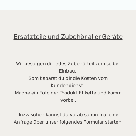
ri
z
W
M
Ze
Ersatzteile und Zubehör aller Geräte
P
V
°
e
Wir besorgen dir jedes Zubehörteil zum selber
V
Einbau.
c
Somit sparst du dir die Kosten vom
5
Kundendienst.
Mache ein Foto der Produkt Etikette und komm
vorbei.
Inzwischen kannst du vorab schon mal eine
Anfrage über unser folgendes Formular starten.