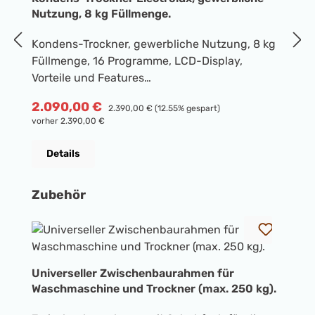
Nutzung, 8 kg Füllmenge.
K
Kondens-Trockner, gewerbliche Nutzung, 8 kg
W
Füllmenge, 16 Programme, LCD-Display,
F
Vorteile und Features
L
Trommelinnenbeleuchtung, Ausgezeichnete
D
Verkaufspreis:
V
2.090,00 €
Regulärer Preis:
1
2.390,00 €
(12.55% gespart)
Kapazität and Leistung:Großzügiges
n
vorher 2.390,00 €
vo
Fassungsvermögen dank 8 kg
C,
KapazitätGeringere Kosten:
B
Details
Kondensationseffizienzklasse A und
D
Energieeffizienzklasse B1Herausragende
e
Produktgalerie überspringen
Zubehör
Flexibilität und Wäsche-Pflege:16 Programme
ä
für jeden Bedarf(Spar-, Automatik, Zeit- und
T
Lüftungs-Programme)Spart Zeit und Kosten
R
und verhindert das Übertrocknen von Textilien
T
dank professioneller
s
Universeller Zwischenbaurahmen für
RestfeuchtesteuerungEinfaches Handhabung:
g
Waschmaschine und Trockner (max. 250 kg).
Direkter Anschluss an Wasserablauf
Ga
(optional)Dreifache Lebensdauer2:Extra lange
S