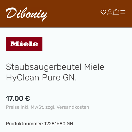
Zum Hauptinhalt springen
Du hast 0 
Waren
Staubsaugerbeutel Miele
HyClean Pure GN.
Regulärer Preis:
17,00 €
Preise inkl. MwSt. zzgl. Versandkosten
Produktnummer:
12281680 GN