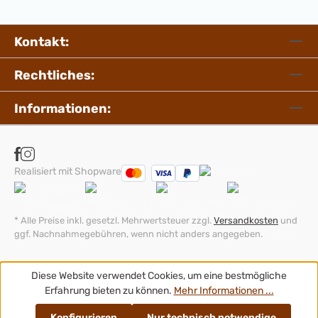
mmHöhe 230 mm
m
Kontakt:
Rechtliches:
Informationen:
Realisiert mit Shopware
* Alle Preise inkl. gesetzl. Mehrwertsteuer zzgl.
Versandkosten
und
ggf. Nachnahmegebühren, wenn nicht anders angegeben.
Diese Website verwendet Cookies, um eine bestmögliche
Erfahrung bieten zu können.
Mehr Informationen ...
Konfigurieren
Nur technisch notwendige