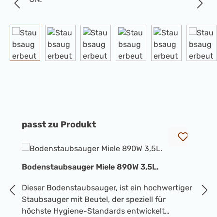
Produktgalerie überspringen
passt zu Produkt
Bodenstaubsauger Miele 890W 3,5L.
B
Dieser Bodenstaubsauger, ist ein hochwertiger
St
Staubsauger mit Beutel, der speziell für
B
höchste Hygiene-Standards entwickelt
H