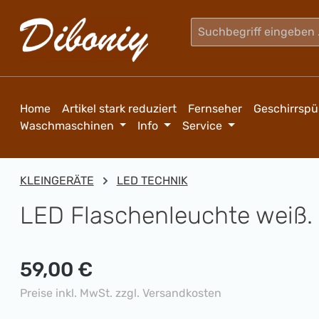
m Hauptinhalt springen
Zur Suche springen
Zur Hauptnavigation springen
Home
Artikel stark reduziert
Fernseher
Geschirrspü
Waschmaschinen
Info
Service
KLEINGERÄTE
LED TECHNIK
LED Flaschenleuchte weiß.
Regulärer Preis:
59,00 €
Preise inkl. MwSt. zzgl. Versandkosten