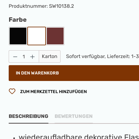
Produktnummer:
SW10138.2
auswählen
Farbe
Schwarz
Weiß
Braun
Produkt Anzahl: Gib den gewünschten 
Karton
Sofort verfügbar, Lieferzeit: 1-
IN DEN WARENKORB
ZUM MERKZETTEL HINZUFÜGEN
BESCHREIBUNG
BEWERTUNGEN
wiederaufladbare dekorative Fla